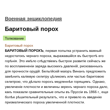
Военная энциклопедия
Баритовый порох
Толкование
Баритовый порох
БАРИТОВЫЙ ПОРОХЪ
, первая попытка устранить важный
недостатокъ чернаго пороха, выражавшійся въ быстротѣ его
горѣнія. Это имѣло слѣдствіемъ быстрое развитіе сейчасъ же
по воспламененіи заряда высокихъ давленій, рискованныхъ
для прочности орудій. Бельгійскій маіоръ Винанъ предложилъ
замѣнить каліевую селитру цѣликомъ или частью баритовою
селитрою, что дѣлало порохъ медленнѣе горящимъ. Однако,
увеличеніе плотности и величины зеренъ чернаго пороха дало,
какъ показали сравнительные опыты въ Пруссіи въ 1866 г., еще
болѣе рѣшительный результатъ, что и привело къ введенію
призматическаго пороха увеличенной плотности.