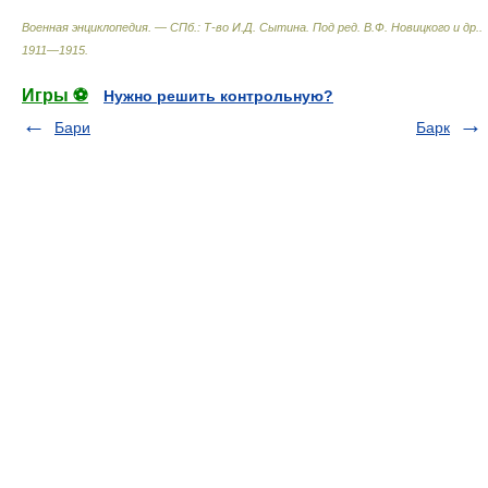
Военная энциклопедия. — СПб.: Т-во И.Д. Сытина
.
Под ред. В.Ф. Новицкого и др.
.
1911—1915
.
Игры ⚽
Нужно решить контрольную?
Бари
Барк