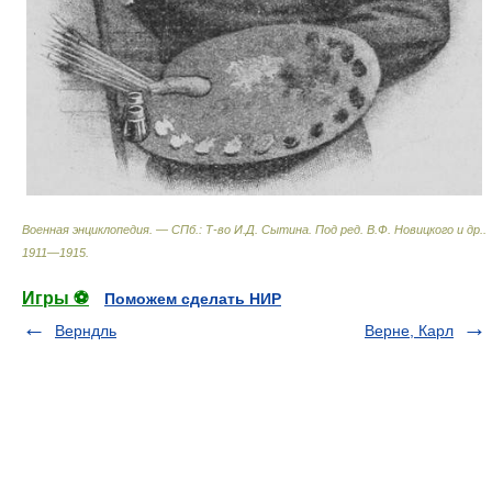
Военная энциклопедия. — СПб.: Т-во И.Д. Сытина
.
Под ред. В.Ф. Новицкого и др.
.
1911—1915
.
Игры ⚽
Поможем сделать НИР
Верндль
Верне, Карл