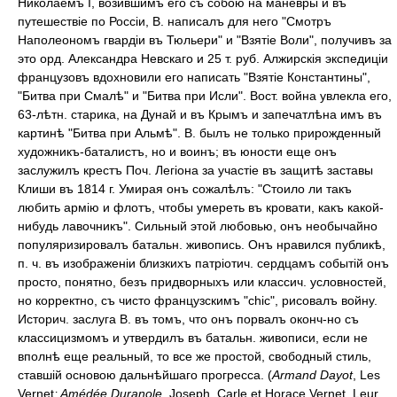
Николаемъ I, возившимъ его съ собою на маневры и въ
путешествіе по Россіи, В. написалъ для него "Смотръ
Наполеономъ гвардіи въ Тюльери" и "Взятіе Воли", получивъ за
это орд. Александра Невскаго и 25 т. руб. Алжирскія экспедиціи
французовъ вдохновили его написать "Взятіе Константины",
"Битва при Смалѣ" и "Битва при Исли". Вост. война увлекла его,
63-лѣтн. старика, на Дунай и въ Крымъ и запечатлѣна имъ въ
картинѣ "Битва при Альмѣ". В. былъ не только прирожденный
художникъ-баталистъ, но и воинъ; въ юности еще онъ
заслужилъ крестъ Поч. Легіона за участіе въ защитѣ заставы
Клиши въ 1814 г. Умирая онъ сожалѣлъ: "Стоило ли такъ
любить армію и флотъ, чтобы умереть въ кровати, какъ какой-
нибудь лавочникъ". Сильный этой любовью, онъ необычайно
популяризировалъ батальн. живопись. Онъ нравился публикѣ,
п. ч. въ изображеніи близкихъ патріотич. сердцамъ событій онъ
просто, понятно, безъ придворныхъ или классич. условностей,
но корректно, съ чисто французскимъ "chic", рисовалъ войну.
Историч. заслуга В. въ томъ, что онъ порвалъ оконч-но съ
классицизмомъ и утвердилъ въ батальн. живописи, если не
вполнѣ еще реальный, то все же простой, свободный стиль,
ставшій основою дальнѣйшаго прогресса. (
Armand Dayot
, Les
Vernet
; Amédée Duranole
, Joseph, Carle et Horace Vernet, Leur