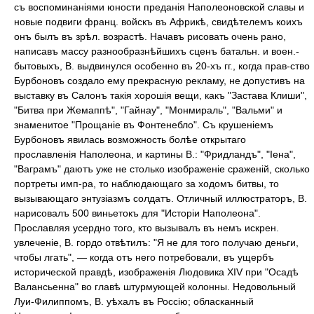
съ воспоминаніями юности преданія Наполеоновской славы и
новые подвиги франц. войскъ въ Африкѣ, свидѣтелемъ коихъ
онъ былъ въ зрѣл. возрастѣ. Начавъ рисовать очень рано,
написавъ массу разнообразнѣйшихъ сценъ батальн. и воен.-
бытовыхъ, В. выдвинулся особенно въ 20-хъ гг., когда прав-ство
Бурбоновъ создало ему прекрасную рекламу, не допустивъ на
выставку въ Салонъ такія хорошія вещи, какъ "Застава Клиши",
"Битва при Жемаппѣ", "Гайнау", "Монмираль", "Вальми" и
знаменитое "Прощаніе въ Фонтенебло". Съ крушеніемъ
Бурбоновъ явилась возможность болѣе открытаго
прославленія Наполеона, и картины В.: "Фридландъ", "Іена",
"Ваграмъ" даютъ уже не столько изображеніе сраженій, сколько
портреты имп-ра, то наблюдающаго за ходомъ битвы, то
вызывающаго энтузіазмъ солдатъ. Отличный иллюстраторъ, В.
нарисовалъ 500 виньетокъ для "Исторіи Наполеона".
Прославляя усердно того, кто вызывалъ въ немъ искрен.
увлеченіе, В. гордо отвѣтилъ: "Я не для того получаю деньги,
чтобы лгать", — когда отъ него потребовали, въ ущербъ
исторической правдѣ, изображенія Людовика XIV при "Осадѣ
Валансьенна" во главѣ штурмующей колонны. Недовольный
Луи-Филиппомъ, В. уѣхалъ въ Россію; обласканный