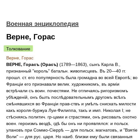
Военная энциклопедия
Верне, Горас
Толкование
Верне, Горас
ВЕРНЕ, Горасъ (Орасъ)
(1789—1863), сынъ Карла В.,
признанный "король" батальн. живописцевъ. Въ 20—40 гг.
прошл. ст. его популярность была громадна во всей Европѣ; во
Франціи его признавали велик. художникомъ, въ арміи
встрѣчали съ воин. почестями. Не отличаясь ригоризмомъ
убѣжденій, онъ былъ послѣдовательнымъ другомъ всѣхъ
смѣнявшихся во Франціи прав-ствъ и умѣлъ снискать милости
какъ короля-буржуа Луи-Филиппа, такъ и имп. Николая I; не
стѣсняясь политич. гр-цами и страстями, онъ рисовалъ охотно
воен. героизмъ вездѣ, гдѣ бы онъ ни проявлялся: и польск.
улановъ при Соммо-Сіеррѣ — для польск. магнатовъ, и "Взятіе
Воли" — для рус. царя. Но наиб. близки ему были связанныя