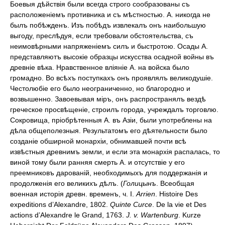
Боевыя дѣйствія были всегда строго сообразованы съ
расположеніемъ противника и съ мѣстностью. А. никогда не
былъ побѣжденъ. Изъ побѣдъ извлекалъ онъ наибольшую
выгоду, преслѣдуя, если требовали обстоятельства, съ
неимовѣрными напряженіемъ силъ и быстротою. Осады А.
представляютъ высокіе образцы искусства осадной войны въ
древніе вѣка. Нравственное вліяніе А. на войска было
громадно. Во всѣхъ поступкахъ онъ проявлялъ великодушіе.
Честолюбіе его было неограниченно, но благородно и
возвышенно. Завоевывая міръ, онъ распространялъ вездѣ
греческое просвѣщеніе, строилъ города, учреждалъ торговлю.
Сокровища, пріобрѣтенныя А. въ Азіи, были употреблены на
дѣла общеполезныя. Результатомъ его дѣятельности было
созданіе обширной монархіи, обнимавшей почти всѣ
извѣстныя древнимъ земли, и если эта монархія распалась, то
виной тому были ранняя смерть А. и отсутствіе у его
преемниковъ дарованій, необходимыхъ для поддержанія и
продолженія его великихъ дѣлъ. (
Голицынъ
. Всеобщая
военная исторія древн. временъ, ч. I.
Arrien
. Histoire Des
expeditions d’Alexandre, 1802.
Quinte Curce
. De la vie et Des
actions d’Alexandre le Grand, 1763.
J. v. Wartenburg
. Kurze