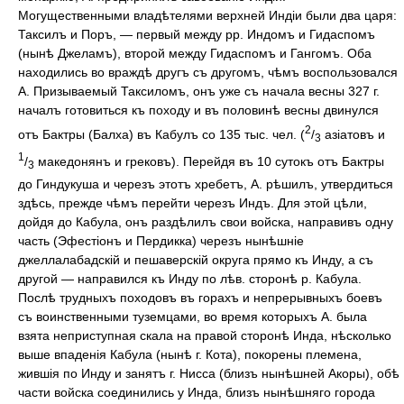
2
/
азіатовъ и
3
1
/
македонянъ и грековъ). Перейдя въ 10 сутокъ отъ Бактры
3
до Гиндукуша и черезъ этотъ хребетъ, А. рѣшилъ, утвердиться
здѣсь, прежде чѣмъ перейти черезъ Индъ. Для этой цѣли,
дойдя до Кабула, онъ раздѣлилъ свои войска, направивъ одну
часть (Эфестіонъ и Пердикка) черезъ нынѣшніе
джеллалабадскій и пешаверскій округа прямо къ Инду, а съ
другой — направился къ Инду по лѣв. сторонѣ р. Кабула.
Послѣ трудныхъ походовъ въ горахъ и непрерывныхъ боевъ
съ воинственными туземцами, во время которыхъ А. была
взята неприступная скала на правой сторонѣ Инда, нѣсколько
выше впаденія Кабула (нынѣ г. Кота), покорены племена,
жившія по Инду и занятъ г. Нисса (близъ нынѣшней Акоры), обѣ
части войска соединились у Инда, близъ нынѣшняго города