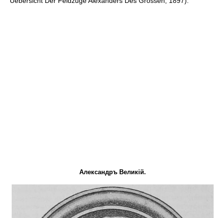
Uebersicht Der Feldzüge Alexanders Des Grossen, 1897).
Александръ Великій.