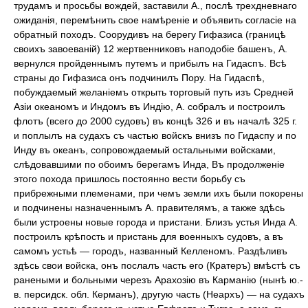
трудамъ и просьбы вождей, заставили А., послѣ трехдневнаго
ожиданія, перемѣнить свое намѣреніе и объявить согласіе на
обратный походъ. Соорудивъ на берегу Гифазиса (границѣ
своихъ завоеваній) 12 жертвенниковъ наподобіе башенъ, А.
вернулся пройденнымъ путемъ и прибылъ на Гидаспъ. Всѣ
страны до Гифазиса онъ подчинилъ Пору. На Гидаспѣ,
побуждаемый желаніемъ открыть торговый путь изъ Средней
Азіи океаномъ и Индомъ въ Индію, А. собралъ и построилъ
флотъ (всего до 2000 судовъ) въ концѣ 326 и въ началѣ 325 г.
и поплылъ на судахъ съ частью войскъ внизъ по Гидаспу и по
Инду въ океанъ, сопровождаемый остальными войсками,
слѣдовавшими по обоимъ берегамъ Инда, Въ продолженіе
этого похода пришлось постоянно вести борьбу съ
прибрежными племенами, при чемъ земли ихъ были покорены
и подчинены назначеннымъ А. правителямъ, а также здѣсь
были устроены новые города и пристани. Близъ устья Инда А.
построилъ крѣпость и пристань для военныхъ судовъ, а въ
самомъ устьѣ — городъ, названный Келленомъ. Раздѣливъ
здѣсь свои войска, онъ послалъ часть его (Кратеръ) вмѣстѣ съ
ранеными и больными черезъ Арахозію въ Карманію (нынѣ ю.-
в. персидск. обл. Керманъ), другую часть (Неархъ) — на судахъ