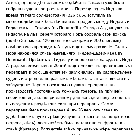
Аттока, гдѣ при дѣятельномъ содѣйствіи Таксила уже были
собраны суда и построенъ мостъ. Перейдя здѣсь Индъ во
время лѣтняго солнцестоянія (326 г.), А. вступилъ въ
многолюднѣйшій и богатѣйшій изъ городовъ между Индомъ и
Гидаспомъ — Таксилу (въ Пенджабѣ). Отсюда А. двинулся къ
Гидаспу, на лѣв. берегу котораго Поръ собралъ свои войска
(болѣе 36 тыс. съ 420 воен. колесницами и 200 слонами),
намѣреваясь преградить А. путь и дать ему сраженіе. Станъ
Пора находился близъ нынѣшняго Пиндей-Дадей-Хана въ
Пенджабѣ. Прибывъ къ Гидаспу и перевезя сюда суда съ Инда,
А. рядомъ искусныхъ дѣйствій подготовился къ предстоявшимъ
переправѣ и бою. Дѣйствія эти заключались: въ распредѣленіи
судовъ и отрядовъ по разнымъ мѣстамъ, съ цѣлью ввести въ
заблужденіе Пора относительно пункта переправы, въ
производствѣ постоянныхъ ложныхъ тревогъ, въ пріученіи
своей конницы къ непривычному для лошадей виду слоновъ и
въ искусномъ раздѣленіи силъ при переправѣ. Самая
переправа была произведена А. въ 26 вер. отъ стана въ
удобнѣйшемъ пунктѣ рѣки (излучина, открытая къ непріятелю,
острова, лѣсъ); часть войскъ была оставлена съ фронта въ
станѣ (Кратеръ). Вслѣдствіе всѣхъ принятыхъ мѣръ переправа