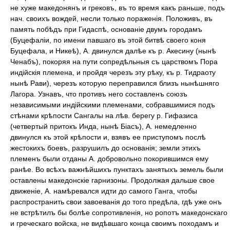
не хуже македонянъ и грековъ, въ то время какъ раньше, подъ
нач. своихъ вождей, несли только пораженія. Положивъ, въ
память побѣдъ при Гидаспѣ, основаніе двумъ городамъ
(Буцефаліи, по имени павшаго въ этой битвѣ своего коня
Буцефала, и Никеѣ), А. двинулся далѣе къ р. Акесину (нынѣ
Ченабъ), покоряя на пути сопредѣльныя съ царствомъ Пора
индійскія племена, и пройдя черезъ эту рѣку, къ р. Тидраоту
нынѣ Рави), черезъ которую переправился близъ нынѣшняго
Лагора. Узнавъ, что противъ него составленъ союзъ
независимыми индійскими племенами, собравшимися подъ
стѣнами крѣпости Сангалы на лѣв. берегу р. Гифазиса
(четвертый притокъ Инда, нынѣ Біасъ), А. немедленно
двинулся къ этой крѣпости и, взявъ ее приступомъ послѣ
жестокихъ боевъ, разрушилъ до основанія; земли этихъ
племенъ были отданы А. добровольно покорившимся ему
ранѣе. Во всѣхъ важнѣйшихъ пунктахъ занятыхъ земель были
оставлены македонскіе гарнизоны. Продолжая дальше свое
движеніе, А. намѣревался идти до самого Ганга, чтобы
распространить свои завоеванія до того предѣла, гдѣ уже онъ
не встрѣтилъ бы болѣе сопротивленія, но ропотъ македонскаго
и греческаго войска, не видѣвшаго конца своимъ походамъ и