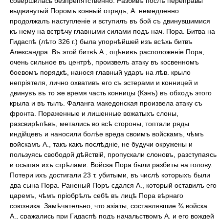
совершилась безпрепятственно. Разбивъ послѣ переправы
выдвинутый Поромъ конный отрядъ, А. немедленно
продолжалъ наступленіе и вступилъ въ бой съ двинувшимися
къ нему на встрѣчу главными силами подъ нач. Пора. Битва на
Гидаспѣ (лѣто 326 г.) была упорнѣйшей изъ всѣхь битвъ
Александра. Въ этой битвѣ А., оцѣнивъ расположеніе Пора,
очень сильное въ центрѣ, произвелъ атаку въ косвенномъ
боевомъ порядкѣ, нанося главный ударъ на лѣв. крыло
непріятеля, лично охвативъ его съ эстерами и конницей и
двинувъ въ то же время часть конницы (Кэнъ) въ обходъ этого
крыла и въ тылъ. Фаланга македонская произвела атаку съ
фронта. Пораженные и лишенные вожатыхъ слоны,
разсвирѣпѣвъ, метались во всѣ стороны, топтали ряды
индійцевъ и наносили болѣе вреда своимъ войскамъ, чѣмъ
войскамъ А., такъ какъ послѣдніе, не будучи окружены и
пользуясь свободой дѣйствій, пропускали слоновъ, разступаясь
и осыпая ихъ стрѣлами. Войска Пора были разбиты на голову.
Потери ихъ достигали 23 т. убитыми, въ числѣ которыхъ были
два сына Пора. Раненый Поръ сдался А., который оставилъ его
царемъ, чѣмъ пріобрѣлъ себѣ въ лицѣ Пора вѣрнаго
союзника. Замѣчательно, что азіаты, составлявшие ¾ войска
А., сражались при Гидаспѣ подъ начальствомъ А. и его вождей