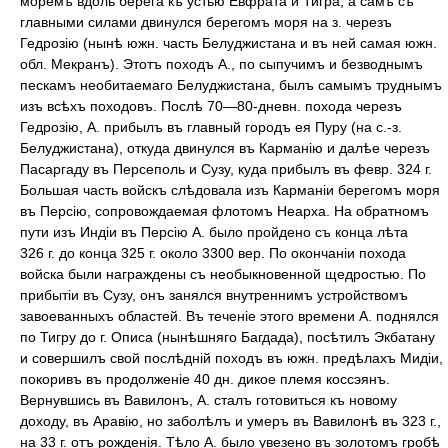
моремъ вдоль берега къ устью Евфрата и Тигра, а самъ съ
главными силами двинулся берегомъ моря на з. черезъ
Гедрозію (нынѣ южн. часть Белуджистана и въ ней самая южн.
обл. Мекранъ). Этотъ походъ А., по сыпучимъ и безводнымъ
пескамъ необитаемаго Белуджистана, былъ самымъ труднымъ
изъ всѣхъ походовъ. Послѣ 70—80-дневн. похода черезъ
Гедрозію, А. прибылъ въ главный городъ ея Пуру (на с.-з.
Белуджистана), откуда двинулся въ Карманію и далѣе черезъ
Пасаргаду въ Персеполь и Сузу, куда прибылъ въ февр. 324 г.
Большая часть войскъ слѣдовала изъ Карманіи берегомъ моря
въ Персію, сопровождаемая флотомъ Неарха. На обратномъ
пути изъ Индіи въ Персію А. было пройдено съ конца лѣта
326 г. до конца 325 г. около 3300 вер. По окончаніи похода
войска были награждены съ необыкновенной щедростью. По
прибытіи въ Сузу, онъ занялся внутреннимъ устройствомъ
завоеванныхъ областей. Въ теченіе этого времени А. поднялся
по Тигру до г. Описа (нынѣшняго Багдада), посѣтилъ Экбатану
и совершилъ свой послѣдній походъ въ южн. предѣлахъ Мидіи,
покоривъ въ продолженіе 40 дн. дикое племя коссэянъ.
Вернувшись въ Вавилонъ, А. сталъ готовиться къ новому
доходу, въ Аравію, но заболѣлъ и умеръ въ Вавилонѣ въ 323 г.,
на 33 г. отъ рожденія. Тѣло А. было увезено въ золотомъ гробѣ