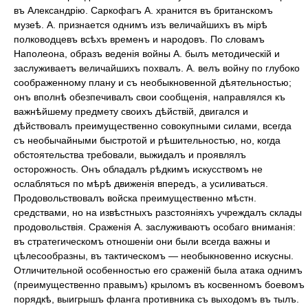
въ Александрію. Саркофагъ А. хранится въ британскомъ
музеѣ. А. признается однимъ изъ величайшихъ въ мірѣ
полководцевъ всѣхъ временъ и народовъ. По словамъ
Наполеона, образъ веденія войны А. былъ методическій и
заслуживаетъ величайшихъ похвалъ. А. велъ войну по глубоко
соображенному плану и съ необыкновенной дѣятельностью;
онъ вполнѣ обезпечивалъ свои сообщенія, направлялся къ
важнѣйшему предмету своихъ дѣйствій, двигался и
дѣйствовалъ преимущественно совокупными силами, всегда
съ необычайными быстротой и рѣшительностью, но, когда
обстоятельства требовали, выжидалъ и проявлялъ
осторожность. Онъ обладалъ рѣдкимъ искусствомъ не
ослабляться по мѣрѣ движенія впередъ, а усиливаться.
Продовольствовалъ войска преимущественно мѣстн.
средствами, но на извѣстныхъ разстояніяхъ учреждалъ склады
продовольствія. Сраженія А. заслуживаютъ особаго вниманія:
въ стратегическомъ отношеніи они были всегда важны и
цѣлесообразны, въ тактическомъ — необыкновенно искусны.
Отличительной особенностью его сраженій была атака однимъ
(преимущественно правымъ) крыломъ въ косвенномъ боевомъ
порядкѣ, выигрышъ фланга противника съ выходомъ въ тылъ.