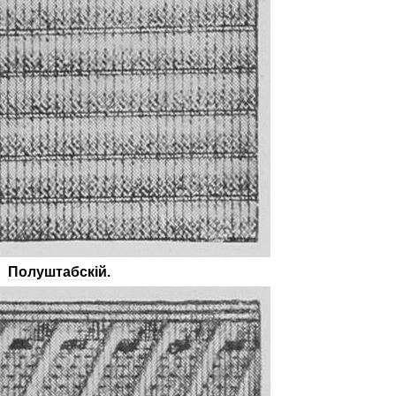
Полуштабск
і
й
.