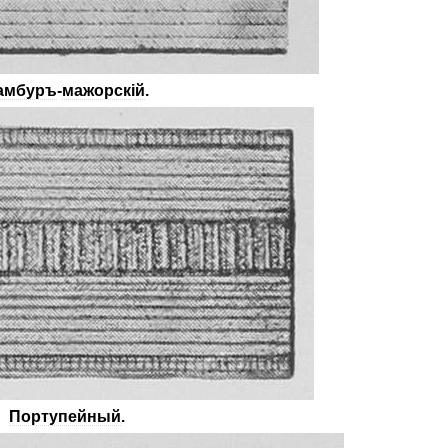
амбуръ
-
мажорск
і
й
.
Портупейный
.