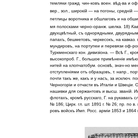
темляки
гражд
.
чин
-
ковъ
воен
.
вѣд
-
ва
и
оф
вер
.,
зол
.,
широк
і
й
—
на
погоны
,
средн
і
й
петлицы
воротника
и
обшлаговъ
и
на
обши
мя
полосками
черно
-
оранж
.
шелка
.
18
)
Ка
двухцвѣтный
,
съ
однорядными
,
двурядны
папахъ
,
бешметовъ
,
черкесокъ
,
на
кавказ
.
мундировъ
,
на
портупеи
и
перевязи
оф
-
ро
Туркменскаго
кон
.
дивиз
і
она
. —
Всѣ
Г
.,
кро
высокопроб
.
Г
.,
большое
примѣнен
і
е
имѣю
нитей
на
хлопчатобум
.
основѣ
,
знач
-
но
ме
отступлен
і
ями
отъ
образцовъ
,
т
.
напр
.,
пор
почти
такъ
же
,
какъ
и
у
насъ
,
за
исключ
.
по
Черногор
і
и
и
отчасти
въ
Итал
і
и
и
Швец
і
и
.
О
нашивки
для
сержантовъ
и
высш
.
зван
і
й
.
И
флотахъ
,
кромѣ
русскаго
,
Г
.
на
рукавахъ
с
№
186
;
Цирк
.
гл
.
шт
.
1891
г
. №
26
;
пр
.
по
в
.
ровъ
войскъ
Имп
.
Росс
.
арм
і
и
1853
и
1864