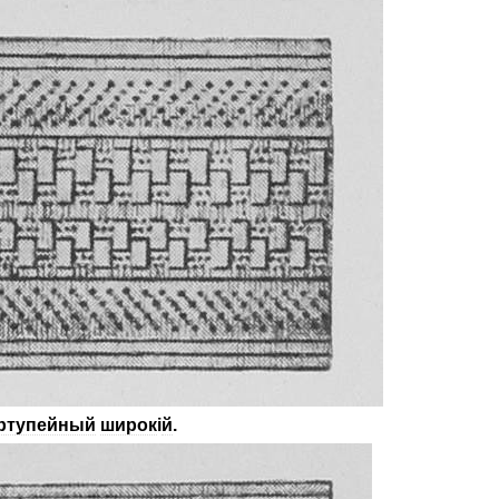
ртупейный
широк
і
й
.