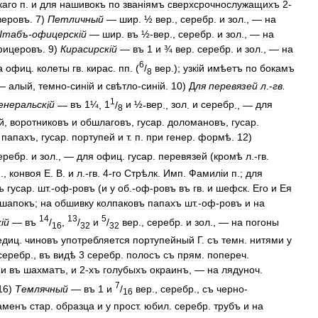
каго
п
.
и
для
нашивокъ
по
зван
і
ямъ
сверхсрочнослужащихъ
2
-
веровъ
.
7
)
Петличный
—
шир
.
½
вер
.,
серебр
.
и
зол
., —
на
табъ
-
офицерск
і
й
—
шир
.
въ
½
-
вер
.,
серебр
.
и
зол
., —
на
фицеровъ
.
9
)
Кирасирск
і
й
—
въ
1
и
¾
вер
.
серебр
.
и
зол
., —
на
6
а
офиц
.
колеты
гв
.
кирас
.
пп
. (
/
вер
.);
узк
і
й
имѣетъ
по
бокамъ
8
—
алый
,
темно
-
син
і
й
и
свѣтло
-
син
і
й
.
10
)
Д
ля
перевязей
л
.-
гв
.
1
енеральск
і
й
—
въ
1¼
,
1
/
и
½
-
вер
.,
зол
.
и
серебр
., —
для
8
й
,
воротниковъ
и
обшлаговъ
,
гусар
.
доломановъ
,
гусар
.
папахъ
,
гусар
.
портупей
и
т
.
п
.
при
генер
.
формѣ
.
12
)
еребр
.
и
зол
., —
для
офиц
.
гусар
.
перевязей
(
кромѣ
л
.-
гв
.
п
.,
конвоя
Е
.
В
.
и
л
.-
гв
.
4
-
го
Стрѣлк
.
Имп
.
Фамил
і
и
п
.;
для
ъ
гусар
.
шт
.-
оф
-
ровъ
(
и
у
об
.-
оф
-
ровъ
въ
гв
.
и
шефск
.
Его
и
Ея
шапокъ
;
на
обшивку
колпаковъ
папахъ
шт
.-
оф
-
ровъ
и
на
14
13
5
к
і
й
—
въ
/
,
/
и
/
вер
.,
серебр
.
и
зол
., —
на
погоны
16
32
32
едиц
.
чиновъ
употребляется
портупейный
Г
.
съ
темн
.
нитями
у
серебр
.,
въ
видѣ
3
серебр
.
полосъ
съ
прям
.
попереч
.
ми
въ
шахматъ
,
и
2
-
хъ
голубыхъ
окраинъ
, —
на
лядуноч
.
7
16
)
Темлячный
—
въ
1
и
/
вер
.,
серебр
.,
съ
черно
-
16
аменъ
стар
.
образца
и
у
прост
.
юбил
.
серебр
.
трубъ
и
на