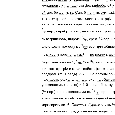
8
8
мундировъ
и
на
нашивки
фельдфебелей
и
ой
арт
.
бр
-
дѣ
,
л
.-
гв
.
Сап
.
б
-
нѣ
и
гв
.
экипажѣ
тѣхъ
же
цѣлей
,
въ
остал
.
частяхъ
гвард
і
и
,
вальтраповъ
въ
гв
.
кирас
.
и
казач
.
пп
.,
лита
3
/
вер
.,
серебр
.
и
зол
., —
во
всѣхъ
проч
.
г
8
5
литаврщиковъ
,
широк
і
й
/
,
сред
.
½
-
вер
.
и
8
3
алую
шелк
.
полоску
въ
/
вер
.
для
обшив
32
петлицъ
и
погонъ
,
а
узк
і
й
—
по
краямъ
ше
5
3
Портупейный
въ
1
,
/
,
½
и
/
вер
.,
сереб
8
8
р
і
и
,
кон
.
арт
-
р
і
и
и
казач
.
войскъ
(
кромѣ
час
подпрап
. (
въ
1
рядъ
);
3
-
й
—
на
погоны
об
.-
накладокъ
офиц
.
улан
.
шапокъ
,
на
обшивк
упоминаемыхъ
ниже
)
и
4
-
й
—
на
обшивку
1
(
½
-
вер
.),
но
съ
полосками
въ
/
вер
.
по
к
16
алый
,
малин
.
и
свѣтло
-
зеленый
)
для
обши
кирасирскими
.
6
)
Пажеск
і
й
буравчикъ
въ
½
петлицы
пажей
;
средн
і
й
—
на
петлицы
,
оф