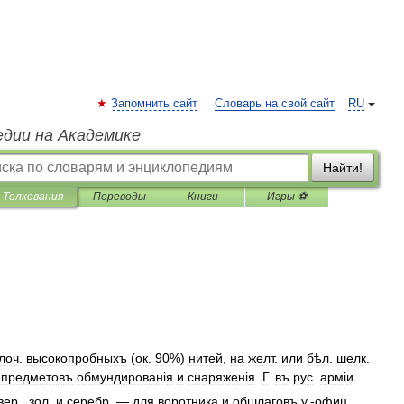
Запомнить сайт
Словарь на свой сайт
RU
едии на Академике
Найти!
Толкования
Переводы
Книги
Игры ⚽
лоч
.
высокопробныхъ
(
ок
.
90
%)
нитей
,
на
желт
.
или
бѣл
.
шелк
.
.
предметовъ
обмундирован
і
я
и
снаряжен
і
я
.
Г
.
въ
рус
.
арм
і
и
вер
.,
зол
.
и
серебр
. —
для
воротника
и
обшлаговъ
у
.-
офиц
.