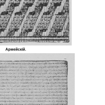
Армейск
і
й
.