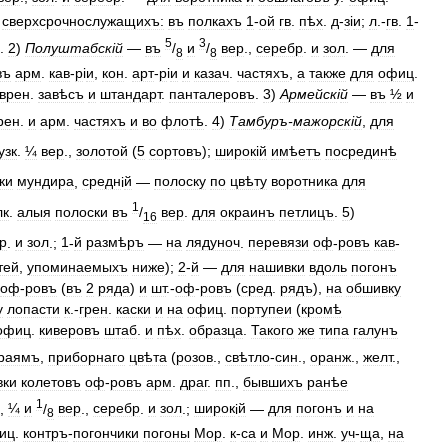
сверхсрочнослужащихъ:
въ
полкахъ
1
-
ой
гв
.
пѣх
.
д
-
з
і
и
;
л
.-
гв
.
1
-
5
3
.
2
)
Полуштабск
і
й
—
въ
/
и
/
вер
.,
серебр
.
и
зол
. —
для
8
8
въ
арм
.
кав
-
р
і
и
,
кон
.
арт
-
р
і
и
и
казач
.
частяхъ
,
а
также
для
офиц
.
врен
.
завѣсъ
и
штандарт
.
панталеровъ
.
3
)
Армейск
і
й
—
въ
½
и
рен
.
и
арм
.
частяхъ
и
во
флотѣ
.
4
)
Тамбуръ
-
мажорск
і
й
,
для
узк
.
¼
вер
.,
золотой
(
5
сортовъ
);
широк
і
й
имѣетъ
посрединѣ
ки
мундира
,
средн
і
й
—
полоску
по
цвѣту
воротника
для
1
лк
.
алыя
полоски
въ
/
вер
.
для
окраинъ
петлицъ
.
5
)
16
р
.
и
зол
.;
1
-
й
размѣръ
—
на
лядуноч
.
перевязи
оф
-
ровъ
кав
-
тей
,
упоминаемыхъ
ниже
);
2
-
й
—
для
нашивки
вдоль
погонъ
оф
-
ровъ
(
въ
2
ряда
)
и
шт
.-
оф
-
ровъ
(
сред
.
рядъ
),
на
обшивку
у
лопасти
к
.-
грен
.
каски
и
на
офиц
.
портупеи
(
кромѣ
офиц
.
киверовъ
штаб
.
и
пѣх
.
образца
.
Такого
же
типа
галунъ
раямъ
,
приборнаго
цвѣта
(
розов
.,
свѣтло
-
син
.,
оранж
.,
желт
.,
вки
колетовъ
оф
-
ровъ
арм
.
драг
.
пп
.,
бывшихъ
ранѣе
1
,
¼
и
/
вер
.,
серебр
.
и
зол
.;
широк
і
й
—
для
погонъ
и
на
8
иц
.
контръ
-
погончики
погоны
Мор
.
к
-
са
и
Мор
.
инж
.
уч
-
ща
,
на