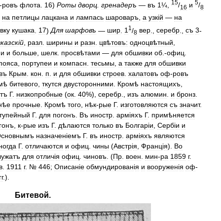
15
5
-
ровъ
флота
.
16
)
Роты
дворц
.
гренадеръ
—
въ
1¼
,
/
и
/
16
8
—
на
петлицы
лацкана
и
лампась
шароваръ
,
а
узк
і
й
—
на
1
вку
кушака
.
17
)
Для
шарфовъ
—
шир
.
1
/
вер
.,
серебр
.,
съ
3
-
8
вказск
і
й
,
разл
.
ширины
и
разн
.
цвѣтовъ:
одноцвѣтный
,
ми
и
больше
,
шелк
.
просвѣтами
—
для
обшивки
об
.-
офиц
.
пояса
,
портупеи
и
компасн
.
тесьмы
,
а
также
для
обшивки
въ
Крым
.
кон
.
п
.
и
для
обшивки
строев
.
халатовъ
оф
-
ровъ
мѣ
битевого
,
ткутся
двусторонними
.
Кромѣ
настоящихъ
,
тъ
Г
.
низкопробные
(
ок
.
40
%),
серебр
.,
изъ
алюмин
.
и
бронз
.
нѣе
прочные
.
Кромѣ
того
,
нѣк
-
рые
Г
.
изготовляются
съ
значит
.
тупейный
Г
.
для
погонъ
.
Въ
иностр
.
арм
і
яхъ
Г
.
примѣняется
гонъ
,
к
-
рые
изъ
Г
.
дѣлаются
только
въ
Болгар
і
и
,
Серб
і
и
и
сновнымъ
назначен
і
емъ
Г
.
въ
иностр
.
арм
і
яхъ
являются
ногда
Г
.
отличаются
и
офиц
.
чины
(
Австр
і
я
,
Франц
і
я
).
Во
лужатъ
для
отлич
і
я
офиц
.
чиновъ
. (
Пр
.
воен
.
мин
-
ра
1859
г
.
в
.
1911
г
. №
446
;
Описан
і
е
обмундирован
і
я
и
вооружен
і
я
оф
-
гг
.).
Битевой
.