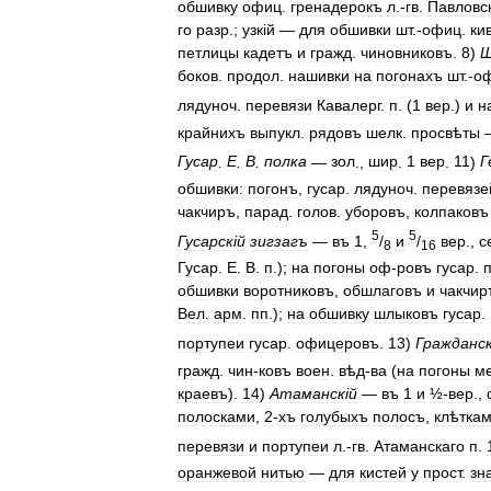
обшивку
офиц
.
гренадерокъ
л
.-
гв
.
Павловс
го
разр
.;
узк
і
й
—
для
обшивки
шт
.-
офиц
.
ки
петлицы
кадетъ
и
гражд
.
чиновниковъ
.
8
)
Ш
боков
.
продол
.
нашивки
на
погонахъ
шт
.-
о
лядуноч
.
перевязи
Кавалерг
.
п
. (
1
вер
.)
и
н
крайнихъ
выпукл
.
рядовъ
шелк
.
просвѣты
Гусар
.
Е
.
В
.
полка
—
зол
.,
шир
.
1
вер
.
11
)
Г
обшивки:
погонъ
,
гусар
.
лядуноч
.
перевязе
чакчиръ
,
парад
.
голов
.
уборовъ
,
колпаковъ
5
5
Гусарск
і
й
зигзагъ
—
въ
1
,
/
и
/
вер
.,
с
8
16
Гусар
.
Е
.
В
.
п
.);
на
погоны
оф
-
ровъ
гусар
.
обшивки
воротниковъ
,
обшлаговъ
и
чакчир
Вел
.
арм
.
пп
.);
на
обшивку
шлыковъ
гусар
.
портупеи
гусар
.
офицеровъ
.
13
)
Гражданс
гражд
.
чин
-
ковъ
воен
.
вѣд
-
ва
(
на
погоны
м
краевъ
).
14
)
Атаманск
і
й
—
въ
1
и
½
-
вер
.,
полосками
,
2
-
хъ
голубыхъ
полосъ
,
клѣтка
перевязи
и
портупеи
л
.-
гв
.
Атаманскаго
п
.
оранжевой
нитью
—
для
кистей
у
прост
.
зн