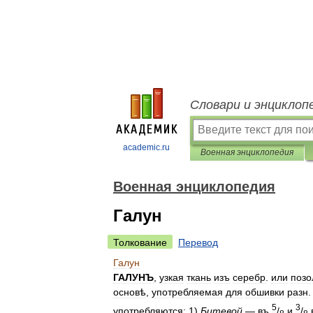
Словари и энциклоп
academic.ru
Военная энциклопедия
Военная энциклопедия
Галун
Толкование
Перевод
Галун
ГАЛУНЪ
,
узкая
ткань
изъ
серебр
.
или
позо
основѣ
,
употребляемая
для
обшивки
разн
5
3
употребляются:
1
)
Битевой
—
въ
/
и
/