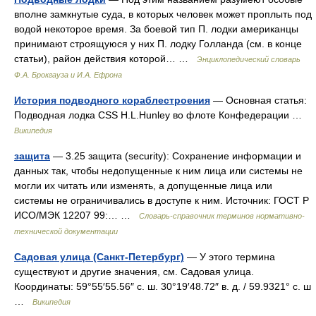
вполне замкнутые суда, в которых человек может проплыть под
водой некоторое время. За боевой тип П. лодки американцы
принимают строящуюся у них П. лодку Голланда (см. в конце
статьи), район действия которой… …
Энциклопедический словарь
Ф.А. Брокгауза и И.А. Ефрона
История подводного кораблестроения
— Основная статья:
Подводная лодка CSS H.L.Hunley во флоте Конфедерации …
Википедия
защита
— 3.25 защита (security): Сохранение информации и
данных так, чтобы недопущенные к ним лица или системы не
могли их читать или изменять, а допущенные лица или
системы не ограничивались в доступе к ним. Источник: ГОСТ Р
ИСО/МЭК 12207 99:… …
Словарь-справочник терминов нормативно-
технической документации
Садовая улица (Санкт-Петербург)
— У этого термина
существуют и другие значения, см. Садовая улица.
Координаты: 59°55′55.56″ с. ш. 30°19′48.72″ в. д. / 59.9321° с. ш
…
Википедия