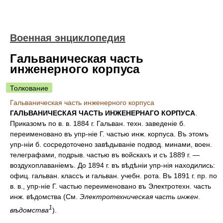
Военная энциклопедия
Гальваническая часть
инженерного корпуса
Толкование
Гальваническая часть инженерного корпуса
ГАЛЬВАНИЧЕСКАЯ ЧАСТЬ ИНЖЕНЕРНАГО КОРПУСА
.
Приказомъ по в. в. 1884 г. Гальван. техн. заведеніе б.
переименовано въ упр-ніе Г. частью инж. корпуса. Въ этомъ
упр-ніи б. сосредоточено завѣдываніе подвод. минами, воен.
телеграфами, подрыв. частью въ войскахъ и съ 1889 г. —
воздухоплаваніемъ. До 1894 г. въ вѣдѣніи упр-нія находились:
офиц. гальван. классъ и гальван. учебн. рота. Въ 1891 г. пр. по
в. в., упр-ніе Г. частью переименовано въ Электротехн. часть
инж. вѣдомства (См.
Электротехническая часть инжен
.
1
вѣдомства
).