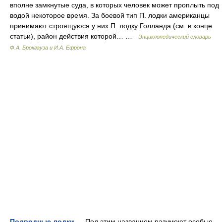
вполне замкнутые суда, в которых человек может проплыть под
водой некоторое время. За боевой тип П. лодки американцы
принимают строящуюся у них П. лодку Голланда (см. в конце
статьи), район действия которой… …
Энциклопедический словарь
Ф.А. Брокгауза и И.А. Ефрона
Подводные лодки
— Под этим названием разумеют особые