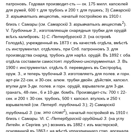
патроновъ. Годовая производит-сть — ок. 175 милл. капсюлей
для ружей, 600 т. для трубокъ и 200 т. для пушекъ; 3)
Самарскій
З. взрывчатыхъ веществъ
, начатый постройкою въ 1910 г.
2
близъ г. Самары (см.
Самарскій
З.
взрывчатыхъ веществъ
).
V.
Трубочные З.
, изготовляющіе снарядныя трубки для орудій
всѣхъ калибровъ: 1)
С.-Петербургскій З.
(на островѣ
Голодаѣ), учрежденный въ 1873 г. въ качествѣ отдѣла, вмѣстѣ
съ инструментал. отдѣломъ, при Спб. патронномъ З. для
производства снаряд. трубокъ для нарѣз. орудій. Въ 1892 г. оба
отдѣла составили самостоят.
трубочно-инструментал. З.
Въ
1900 г. инструментал. отдѣлъ б. переведенъ въ Сестрорѣц.
оруж. З., и теперь трубочный З. изготовляетъ для полев. и горн.
арт-ріи 22-сек. и 30-сек. алюм. трубки двойн. дѣйствія, капсюл.
втулки для 3-дм. полев. и горн. орудій, взрыватели для 3-дм.
гранатъ, 48-лин., 6 и 10-дм. бомбъ. Производит-сть: 700 т. 22-
сек. и 200 т. 30-сек. трубокъ, 500 т. капсюл. втулокъ и 250 т.
взрывателей (см.
Петерб
.
трубочный
З.); 2)
Самарскій
2
трубочный З.
(см.
это слово
), начатый постройкой въ 1910 г.
близъ г. Самары. VI.
С.-Петербургскій орудійный З.
(на углу
Литейн. и Сергіев. ул.) возникъ въ 1882 г. изъ мастерской,
основанной въ 1863 г. на мѣстѣ упраздненнаго стар. арсенала,