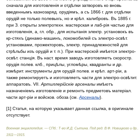
сначала для изготовленія и отдѣлки затворовъ ко вновь
введеннымъ казнозаряд. орудіямъ, а съ 1866 г. для отдѣлки
орудій не только полевыхъ, но и крѣп. калибровъ. Въ 1885 г.
при З. открыты электротехн. мастерская и лаб-рія частью для
изготовленія, а, гл. обр., для испытанія электр. установокъ въ
кр-стяхъ (динамо-машинъ, локомобилей съ электро-освѣт.
установками, прожекторовъ, электр. принадлежностей для
стрѣльбы изъ орудій и т. п.). При мастерской имѣется электро-
освѣт. станція. Въ наст. время заводъ изготовляетъ скоростр.
орудія полев. клб., прицѣлы, угломѣры, квадранты и др.
измѣрит. инструменты для орудій полев. и крѣп. арт-ріи, а
также ремонтируетъ и изготовляетъ части для электро-освѣтит.
аппаратовъ. VII.
Артиллерійскіе арсеналы
имѣютъ
назначеніемъ изготовленіе и ремонтъ предметовъ матеріал.
части арт-ріи и войсков. обоза (см.
Арсеналы
).
[1] Статья, на которую указывает данная ссылка, в оригинале
отсутствует.
Военная энциклопедия. — СПб.: Т-во И.Д. Сытина
.
Под ред. В.Ф. Новицкого и др.
.
1911—1915
.