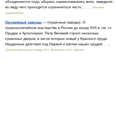
объединяются подъ общимъ наименованіемъ воен. заведенія ,
въ виду чего приходится ограничиться чисто… …
Военная
энциклопедия
Орудийные заводы
— (пушечные заводы). О
пушечнолитейном мастерстве в России до конца XVII в. см. ст.
Орудие и Артиллерия. Петр Великий строит несколько
пушечных дворов, в числе которых новый у Красного пруда.
Неудачные действия под Нарвой и взятие наших орудий… …
Энциклопедический словарь Ф.А. Брокгауза и И.А. Ефрона