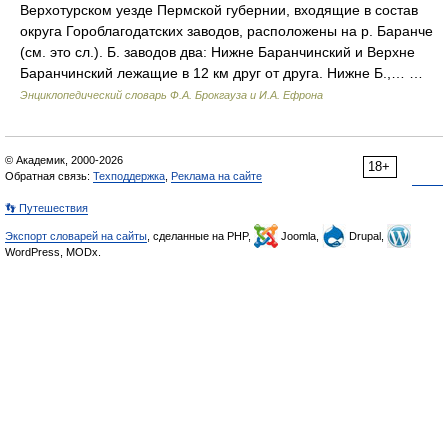
Верхотурском уезде Пермской губернии, входящие в состав
округа Гороблагодатских заводов, расположены на р. Баранче
(см. это сл.). Б. заводов два: Нижне Баранчинский и Верхне
Баранчинский лежащие в 12 км друг от друга. Нижне Б.,… …
Энциклопедический словарь Ф.А. Брокгауза и И.А. Ефрона
© Академик, 2000-2026
18+
Обратная связь:
Техподдержка
,
Реклама на сайте
👣 Путешествия
Экспорт словарей на сайты
, сделанные на PHP,
Joomla,
Drupal,
WordPress, MODx.