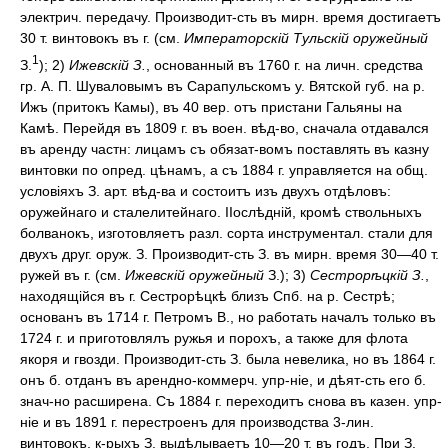
электрич. передачу. Производит-сть въ мирн. время достигаетъ
30 т. винтовокъ въ г. (см.
Императорскій Тульскій оружейный
1
З.
); 2)
Ижевскій З.
, основанный въ 1760 г. на личн. средства
гр. А. П. Шуваловымъ въ Сарапульскомъ у. Вятской губ. на р.
Ижъ (притокъ Камы), въ 40 вер. отъ пристани Гальяны на
Камѣ. Перейдя въ 1809 г. въ воен. вѣд-во, сначала отдавался
въ аренду частн: лицамъ съ обязат-вомъ поставлять въ казну
винтовки по опред. цѣнамъ, а съ 1884 г. управляется на общ.
условіяхъ З. арт. вѣд-ва и состоитъ изъ двухъ отдѣловъ:
оружейнаго и сталелитейнаго. ІІослѣдній, кромѣ ствольныхъ
болванокъ, изготовляетъ разл. сорта инструментал. стали для
двухъ друг. оруж. З. Производит-сть З. въ мирн. время 30—40 т.
ружей въ г. (см.
Ижевскій оружейный
З.); 3)
Сестрорѣцкій З.
,
находящійся въ г. Сестрорѣцкѣ близъ Спб. на р. Сестрѣ;
основанъ въ 1714 г. Петромъ В., но работать началъ только въ
1724 г. и приготовлялъ ружья и порохъ, а также для флота
якоря и гвозди. Производит-сть З. была невелика, но въ 1864 г.
онъ б. отданъ въ арендно-коммерч. упр-ніе, и дѣят-сть его б.
знач-но расширена. Съ 1884 г. переходитъ снова въ казен. упр-
ніе и въ 1891 г. перестроенъ для производства 3-лин.
винтовокъ, к-рыхъ З. выдѣлываетъ 10—20 т. въ годъ. При З.