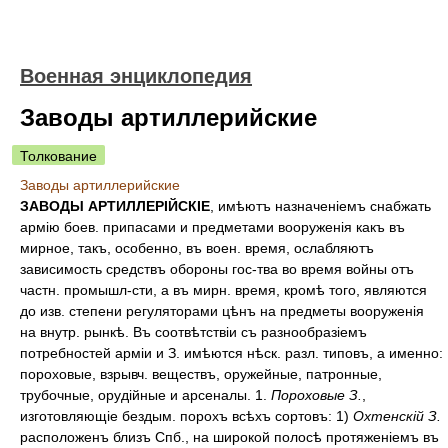
Военная энциклопедия
Заводы артиллерийские
Толкование
Заводы артиллерийские
ЗАВОДЫ АРТИЛЛЕРІЙСКІЕ
, имѣютъ назначеніемъ снабжать
армію боев. припасами и предметами вооруженія какъ въ
мирное, такъ, особенно, въ воен. время, ослабляютъ
зависимость средствъ обороны гос-тва во время войны отъ
частн. промышл-сти, а въ мирн. время, кромѣ того, являются
до изв. степени регуляторами цѣнъ на предметы вооруженія
на внутр. рынкѣ. Въ соотвѣтствіи съ разнообразіемъ
потребностей арміи и З. имѣются нѣск. разл. типовъ, а именно:
пороховые, взрывч. веществъ, оружейные, патронные,
трубочные, орудійные и арсеналы. 1.
Пороховые З.
,
изготовляющіе бездым. порохъ всѣхъ сортовъ: 1)
Охтенскій З.
расположенъ близъ Спб., на широкой полосѣ протяженіемъ въ