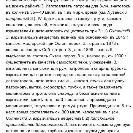
на всемъ районѣ З. Изготовляетъ патроны для 3-лн. винтовокъ
въ колич-вѣ 35—40 милл. въ г. въ мирн. время (см.
Луганскій
патронный
З.). IV. Для изготовленія гремуч. ртути, капсюл.
составовъ, капсюлей, мелинита, толуола и разл. рода
взрывателей и детонаторовъ существуетъ три З.: 1)
Охтенскій
З. взрывчатыхъ веществъ
возникъ изъ основанной въ 1845 г.
капсюл. мастерской при Охтен. порох. З., к-рая въ 1873 г.
вошла въ составъ Спб. патрон. З., а въ 1896 г. вновь б.
выдѣлена въ составъ Охтен. порох. З. и, наконецъ, съ 1900 г.
существуетъ въ качествѣ самостоят. техн. учрежденія. З.
изготовляетъ капсюли для руж. патроновъ и снаряд. трубокъ,
взрыватели для тротил. снарядовъ, наперстки для капеюлей-
детонаторовъ, детонатор. гильзы, капсюл. втулки для пушеч.
патроновъ, вытяж. скорострѣл. трубки, а также снаряжаетъ
мелинитомъ и тротиломъ снаряды и безопасные къ нимъ
взрыватели; кромѣ того, на З. поставлены производства
мелинитовое, толуоловое и гремуч. ртути. Производит-сть З. въ
наст. время составляетъ ок. 300 милл. капсюлей въ г. (см.
Охтенскій
З.
взрывчатыхъ веществъ
); 2)
Капсюльное
производство Шостенского З.
изготовляетъ капсюли для руж.
патроновъ и снаряд. трубокъ и капсюл. втулки для пушеч.