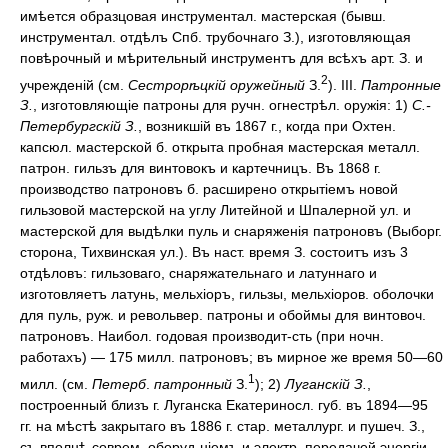
имѣется образцовая инструментал. мастерская (бывш.
инструментал. отдѣлъ Спб. трубочнаго З.), изготовляющая
повѣрочный и мѣрительный инструментъ для всѣхъ арт. З. и
2
учрежденій (см.
Сестрорѣцкій оружейный
З.
). III.
Патронные
З.
, изготовляющіе патроны для ручн. огнестрѣл. оружія: 1)
С.-
Петербургскій З.
, возникшій въ 1867 г., когда при Охтен.
капсюл. мастерской б. открыта пробная мастерская металл.
патрон. гильзъ для винтовокъ и картечницъ. Въ 1868 г.
производство патроновъ б. расширено открытіемъ новой
гильзовой мастерской на углу Литейной и Шпалерной ул. и
мастерской для выдѣлки пуль и снаряженія патроновъ (Выборг.
сторона, Тихвинская ул.). Въ наст. время З. состоитъ изъ 3
отдѣловъ: гильзоваго, снаряжательнаго и латуннаго и
изготовляетъ латунь, мельхіоръ, гильзы, мельхіоров. оболочки
для пуль, руж. и револьвер. патроны и обоймы для винтовоч.
патроновъ. Наибол. годовая производит-сть (при ночн.
работахъ) — 175 милл. патроновъ; въ мирное же время 50—60
1
милл. (см.
Петерб
.
патронный
З.
); 2)
Луганскій З.
,
построенный близъ г. Луганска Екатериносл. губ. въ 1894—95
гг. на мѣстѣ закрытаго въ 1886 г. стар. металлург. и пушеч. З.,
съ вполнѣ соврем. оборуд-ніемъ и электр. передачей энергіи