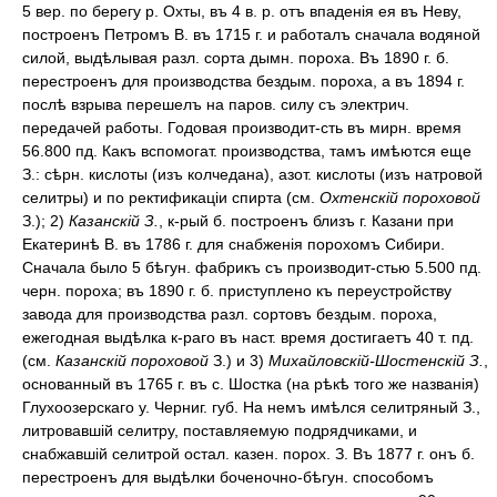
5 вер. по берегу р. Охты, въ 4 в. р. отъ впаденія ея въ Неву,
построенъ Петромъ В. въ 1715 г. и работалъ сначала водяной
силой, выдѣлывая разл. сорта дымн. пороха. Въ 1890 г. б.
перестроенъ для производства бездым. пороха, а въ 1894 г.
послѣ взрыва перешелъ на паров. силу съ электрич.
передачей работы. Годовая производит-сть въ мирн. время
56.800 пд. Какъ вспомогат. производства, тамъ имѣются еще
З.: сѣрн. кислоты (изъ колчедана), азот. кислоты (изъ натровой
селитры) и по ректификаціи спирта (см.
Охтенскій пороховой
З.); 2)
Казанскій З.
, к-рый б. построенъ близъ г. Казани при
Екатеринѣ В. въ 1786 г. для снабженія порохомъ Сибири.
Сначала было 5 бѣгун. фабрикъ съ производит-стью 5.500 пд.
черн. пороха; въ 1890 г. б. приступлено къ переустройству
завода для производства разл. сортовъ бездым. пороха,
ежегодная выдѣлка к-раго въ наст. время достигаетъ 40 т. пд.
(см.
Казанскій пороховой
З.) и 3)
Михайловскій-Шостенскій З.
,
основанный въ 1765 г. въ с. Шостка (на рѣкѣ того же названія)
Глухоозерскаго у. Черниг. губ. На немъ имѣлся селитряный З.,
литровавшій селитру, поставляемую подрядчиками, и
снабжавшій селитрой остал. казен. порох. З. Въ 1877 г. онъ б.
перестроенъ для выдѣлки боченочно-бѣгун. способомъ