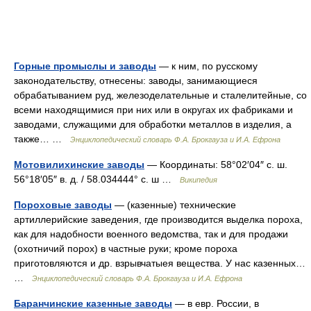
Горные промыслы и заводы
— к ним, по русскому
законодательству, отнесены: заводы, занимающиеся
обрабатыванием руд, железоделательные и сталелитейные, со
всеми находящимися при них или в округах их фабриками и
заводами, служащими для обработки металлов в изделия, а
также… …
Энциклопедический словарь Ф.А. Брокгауза и И.А. Ефрона
Мотовилихинские заводы
— Координаты: 58°02′04″ с. ш.
56°18′05″ в. д. / 58.034444° с. ш …
Википедия
Пороховые заводы
— (казенные) технические
артиллерийские заведения, где производится выделка пороха,
как для надобности военного ведомства, так и для продажи
(охотничий порох) в частные руки; кроме пороха
приготовляются и др. взрывчатыея вещества. У нас казенных…
…
Энциклопедический словарь Ф.А. Брокгауза и И.А. Ефрона
Баранчинские казенные заводы
— в евр. России, в