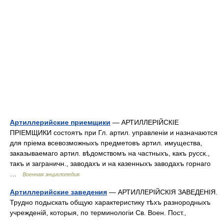
Артиллерийские приемщики
— АРТИЛЛЕРІЙСКІЕ
ПРІЕМЩИКИ состоятъ при Гл. артил. управленіи и назначаются
для пріема всевозможныхъ предметовъ артил. имущества,
заказываемаго артил. вѣдомствомъ на частныхъ, какъ русск.,
такъ и заграничн., заводахъ и на казенныхъ заводахъ горнаго
…
Военная энциклопедия
Артиллерийские заведения
— АРТИЛЛЕРІЙСКІЯ ЗАВЕДЕНІЯ.
Трудно подыскать общую характеристику тѣхъ разнородныхъ
учрежденій, которыя, по терминологіи Св. Воен. Пост.,