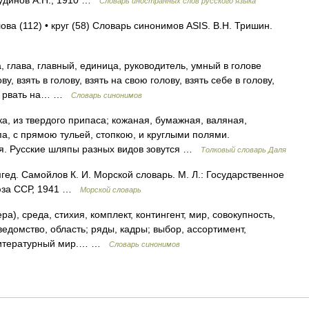
Словарь иностранных слов русского языка
ова (112) • круг (58) Словарь синонимов ASIS. В.Н. Тришин.
 глава, главный, единица, руководитель, умный в голове
у, взять в голову, взять на свою голову, взять себе в голову,
осы рвать на… …
Словарь синонимов
, из твердого припаса; кожаная, бумажная, валяная,
а, с прямою тульей, стопкою, и круглыми полями.
ая. Русские шляпы разных видов зовутся …
Толковый словарь Даля
ед. Самойлов К. И. Морской словарь. М. Л.: Государственное
юза ССР, 1941 …
Морской словарь
), среда, стихия, комплект, контингент, мир, совокупность,
 ведомство, область; ряды, кадры; выбор, ассортимент,
. Литературный мир.… …
Словарь синонимов