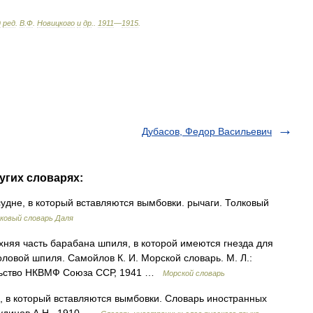
д
ред
.
В
.
Ф
.
Новицкого
и
др
.
.
1911
—
1915
.
Дубасов, Федор Васильевич
угих словарях:
удне, в который вставляются вымбовки. рычаги. Толковый
ковый словарь Даля
хняя часть барабана шпиля, в которой имеются гнезда для
ловой шпиля. Самойлов К. И. Морской словарь. М. Л.:
ельство НКВМФ Союза ССР, 1941 …
Морской словарь
, в который вставляются вымбовки. Словарь иностранных
 Чудинов А.Н., 1910 …