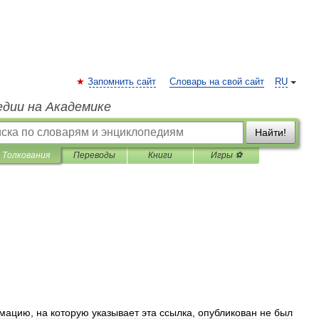
Запомнить сайт
Словарь на свой сайт
RU
едии на Академике
Найти!
Толкования
Переводы
Книги
Игры ⚽
мацию
,
на
которую
указывает
эта
ссылка
,
опубликован
не
был