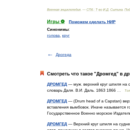
Военная
энциклопедия
. —
СПб
.
:
Т
-
во
И
.
Д
.
Сытина
.
По
Игры ⚽
Поможем сделать НИР
Синонимы
:
голова
,
круг
Дрогеда
Смотреть что такое "Дромгед" в др
ДРОМГЕД
— муж. верхний круг шпиля на с
словарь Даля. В.И. Даль. 1863 1866 …
Тол
ДРОМГЕД
— (Drum head of a Capstan) вер
вставления вымбовок. Иначе называется го
Государственное Военно морское Издат
ДРОМГЕД
— Верхний круг шпиля на судне
слов, вошедших в состав русского языка.