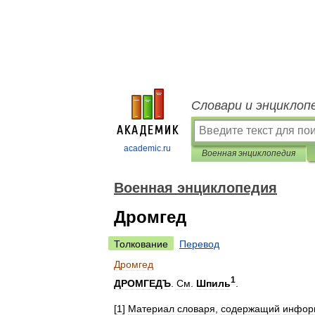
Словари и энциклоп
academic.ru
Военная энциклопедия
Военная энциклопедия
Дромгед
Толкование
Перевод
Дромгед
1
ДРОМГЕДЪ
.
См
.
Шпиль
.
[
1
]
Материал
словаря
,
содержащий
инфор