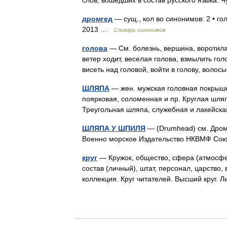
дромгед
— сущ., кол во синонимов: 2 • гол
2013 …
Словарь синонимов
голова
— См. болезнь, вершина, воротила,
ветер ходит, веселая голова, взмылить голов
висеть над головой, войти в голову, вол
ШЛЯПА
— жен. мужская головная покрышка
поярковая, соломенная и пр. Круглая шляп
Треугольная шляпа, служебная и лакейск
ШЛЯПА У ШПИЛЯ
— (Drumhead) см. Дромг
Военно морское Издательство НКВМФ Со
круг
— Кружок, общество, сфера (атмосфера
состав (личный), штат, персонал, царство,
коллекция. Круг читателей. Высший круг