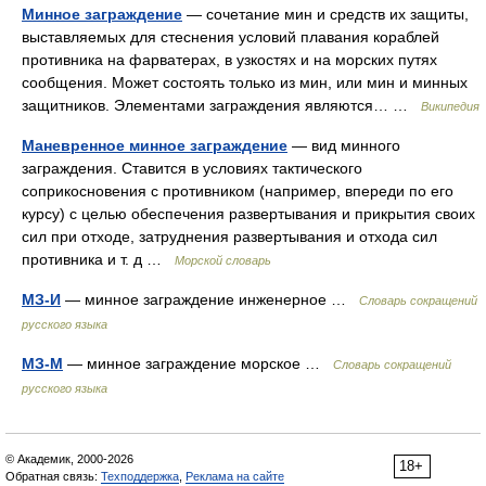
Минное заграждение
— сочетание мин и средств их защиты,
выставляемых для стеснения условий плавания кораблей
противника на фарватерах, в узкостях и на морских путях
сообщения. Может состоять только из мин, или мин и минных
защитников. Элементами заграждения являются… …
Википедия
Маневренное минное заграждение
— вид минного
заграждения. Ставится в условиях тактического
соприкосновения с противником (например, впереди по его
курсу) с целью обеспечения развертывания и прикрытия своих
сил при отходе, затруднения развертывания и отхода сил
противника и т. д …
Морской словарь
МЗ-И
— минное заграждение инженерное …
Словарь сокращений
русского языка
МЗ-М
— минное заграждение морское …
Словарь сокращений
русского языка
© Академик, 2000-2026
18+
Обратная связь:
Техподдержка
,
Реклама на сайте