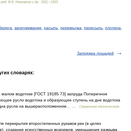
д
ред
.
В
.
Ф
.
Новицкого
и
др
.
.
1911
—
1915
.
берега
,
запруживание
,
насыпь
,
перемычка
,
пересыпь
,
плотина
,
Запряжка лошадей
угих словарях:
малом водотоке [ГОСТ 19185 73] запруда Поперечное
ющее русло водотока и образующее ступень на дне водотока
а дна русла на вышерасположенном… …
Справочник технического
я перекрытия второстепенных рукавов рек (в целях
е), создания искусственных водоемов, уменьшения размыва