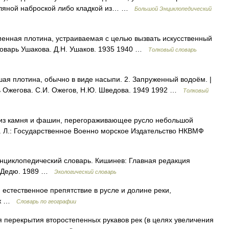
емляной наброской либо кладкой из… …
Большой Энциклопедический
енная плотина, устраиваемая с целью вызвать искусственный
ловарь Ушакова. Д.Н. Ушаков. 1935 1940 …
Толковый словарь
ая плотина, обычно в виде насыпи. 2. Запруженный водоём. |
рь Ожегова. С.И. Ожегов, Н.Ю. Шведова. 1949 1992 …
Толковый
е из камня и фашин, перегораживающее русло небольшой
М. Л.: Государственное Военно морское Издательство НКВМФ
нциклопедический словарь. Кишинев: Главная редакция
И. Дедю. 1989 …
Экологический словарь
естественное препятствие в русле и долине реки,
раж …
Словарь по географии
перекрытия второстепенных рукавов рек (в целях увеличения