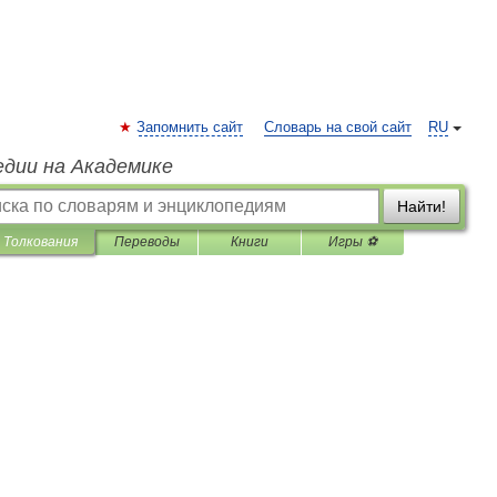
Запомнить сайт
Словарь на свой сайт
RU
едии на Академике
Найти!
Толкования
Переводы
Книги
Игры ⚽