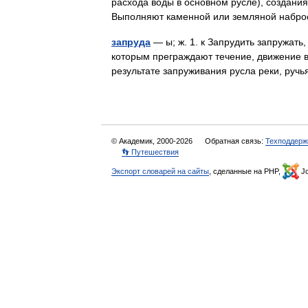
расхода воды в основном русле), создания
Выполняют каменной или земляной набр
запруда
— ы; ж. 1. к Запрудить запружать, 
которым преграждают течение, движение в
результате запруживания русла реки, ру
© Академик, 2000-2026
Обратная связь:
Техподдерж
👣 Путешествия
Экспорт словарей на сайты
, сделанные на PHP,
Jo