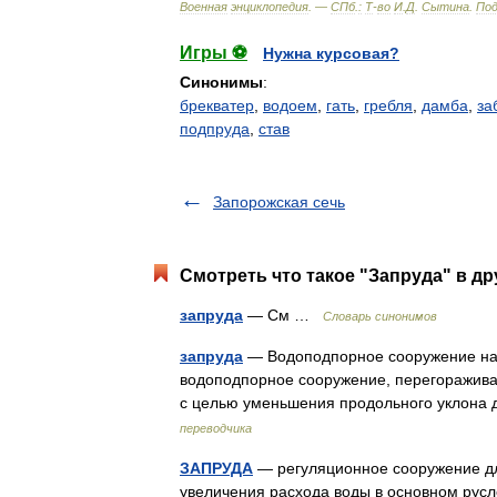
Военная
энциклопедия
. —
СПб
.
:
Т
-
во
И
.
Д
.
Сытина
.
По
Игры ⚽
Нужна курсовая?
Синонимы
:
брекватер
,
водоем
,
гать
,
гребля
,
дамба
,
за
подпруда
,
став
Запорожская сечь
Смотреть что такое "Запруда" в др
запруда
— См …
Словарь синонимов
запруда
— Водоподпорное сооружение на 
водоподпорное сооружение, перегоражива
с целью уменьшения продольного уклон
переводчика
ЗАПРУДА
— регуляционное сооружение дл
увеличения расхода воды в основном русл