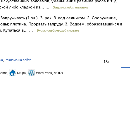
 искусственных водоёмов, уменьшения размыва русла и т. д.
оской либо кладкой из… …
Энциклопедия техники
Запруживать (1 зн.). З. рек. З. вод ледником. 2. Сооружение,
оды; плотина. Прорвать запруду. 3. Водоём, образовавшийся в
чья. Купаться в… …
Энциклопедический словарь
ка
,
Реклама на сайте
18+
omla,
Drupal,
WordPress, MODx.