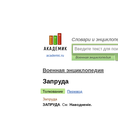
Словари и энциклоп
academic.ru
Военная энциклопедия
Военная энциклопедия
Запруда
Толкование
Перевод
Запруда
ЗАПРУДА
.
См
.
Наводнен
і
е
.