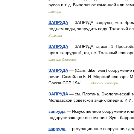
русла и т. д. Выполняют каменной или з
словарь
ЗАПРУДА
— ЗАПРУДА, запруды, жен. Врем
подъем воды, запрудить воду. Толковый с
Ушакова
ЗАПРУДА
— ЗАПРУДА, ы, жен. 1. Простейш
прил. запрудный, ая, ое. Толковый слова
словарь Ожегова
ЗАПРУДА
— (Dam, dike, weir) сооружени
речки. Самойлов К. И. Морской словарь. 
Союза ССР, 1941 …
Морской словарь
ЗАПРУДА
— см. Плотина. Экологический э
Молдавской советской энциклопедии. И.
запруда
— Искусственное сооружение или 
подпруживающее ее течение. Syn.: бар
запруда
— регуляционное сооружение для 