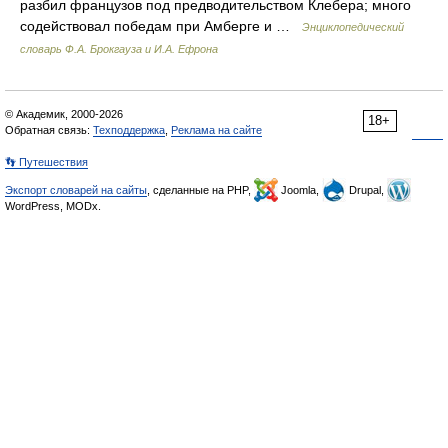
разбил французов под предводительством Клебера; много
содействовал победам при Амберге и …
Энциклопедический
словарь Ф.А. Брокгауза и И.А. Ефрона
© Академик, 2000-2026
18+
Обратная связь:
Техподдержка
,
Реклама на сайте
👣 Путешествия
Экспорт словарей на сайты
, сделанные на PHP,
Joomla,
Drupal,
WordPress, MODx.