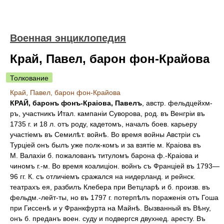
Военная энциклопедия
Край, Павел, барон фон-Крайова
Толкование
Край, Павел, барон фон-Крайова
КРАЙ, баронъ фонъ-Краіова, Павелъ
, австр. фельдцейхм-
ръ, участникъ Итал. кампаніи Суворова, род. въ Венгріи въ
1735 г. и 18 л. отъ роду, кадетомъ, началъ боев. карьеру
участіемъ въ Семилѣт. войнѣ. Во время войны Австріи съ
Турціей онъ былъ уже полк-комъ и за взятіе м. Краіова въ
М. Валахіи б. пожалованъ титуломъ барона ф.-Краіова и
чиномъ г.-м. Во время коалиціон. войнъ съ Франціей въ 1793—
96 гг. К. съ отличіемъ сражался на нидерланд. и рейнск.
театрахъ ея, разбилъ Клебера при Ветцларѣ и б. произв. въ
фельдм.-лейт-ты, но въ 1797 г. потерпѣлъ пораженія отъ Гоша
при Гиссенѣ и у Франкфурта на Майнѣ. Вызванный въ Вѣну,
онъ б. преданъ воен. суду и подвергся двухнед. аресту. Въ