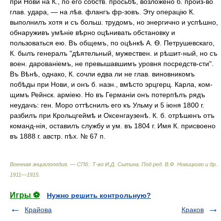
при Нови на К., по его собств. просьбѣ, возложено б. произ-во
глав. удара, — на лѣв. флангъ фр-зовъ. Эту операцію К.
выполнилъ хотя и съ больш. трудомъ, но энергично и успѣшно,
обнаруживъ умѣніе вѣрно оцѣнивать обстановку и
пользоваться ею. Въ общемъ, по оцѣнкѣ А. Ѳ. Петрушевскаго,
К. былъ генералъ "дѣятельный, мужествен. и рѣшит-ный, но съ
воен. дарованіемъ, не превышавшимъ уровня посредств-сти".
Въ Вѣнѣ, однако, К. сочли едва ли не глав. виновникомъ
побѣды при Нови, и онъ б. назн., вмѣсто эрцгерц. Карла, ком-
щимъ Рейнск. арміею. Но въ Германіи онъ потерпѣлъ рядъ
неудачъ: ген. Моро оттѣснилъ его къ Ульму и 5 іюня 1800 г.
разбилъ при Крольцгеймѣ и Оксенгаузенѣ. К. б. отрѣшенъ отъ
команд-нія, оставилъ службу и ум. въ 1804 г. Имя К. присвоено
въ 1888 г. австр. пѣх. № 67 п.
Военная энциклопедия. — СПб.: Т-во И.Д. Сытина
.
Под ред. В.Ф. Новицкого и др.
.
1911—1915
.
Игры ⚽
Нужно решить контрольную?
Крайова
Краков