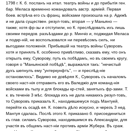
1798 г. К. б. посланъ на итал. театръ войны и до прибытія ген.
бар. Меласа временно командовалъ австр. арміей. Первая
боев. встрѣча его съ франц. войсками произошла на р. Адижѣ
и не дала существен. резул-товъ; вторая — у Маньяно —
также; хотя фр-зы и отступили, но К. преслѣдовалъ ихъ лишь
своими передов. разъѣздами до р. Минчіо и, поджидая Меласа
и подкр-ній, не воспользовался ни перевѣсомъ силъ, ни
выгодами положенія. Прибывшій на театръ войны Суворовъ
хотя и принялъ К. особенно привѣтливо, сказавъ ему, что онъ
открылъ ему, Суворову, путь къ побѣдамъ, но въ своемъ кругу,
говоря о "Маньянской побѣдѣ", выражался такъ: "нечистый
духъ шепнулъ ему "унтеркунфтъ", — и преслѣд-ніе
остановилось". Видимо не довѣряя К., Суворовъ съ началомъ
своего наст-нія отправилъ его въ Валеджіо для команд-нія
войсками въ тылу и для блокады кр-стей, занятыхъ фр-зами. Т.
к. въ теченіе 3 мѣс. блокада ихъ не дала никакихъ резул-товъ,
то Суворовъ приказалъ К., находившемуся подъ Мантуей,
перейти къ осадѣ ея. К. повелъ дѣло искусно, и черезъ 3 нед.
Мантуя сдалась. Послѣ этого К. приказано б. присоединиться
къ глав. силамъ Суворова, находившимся въ Александріи, для
участія въ общемъ наст-ніи противъ арміи Жубера. Въ сраж.