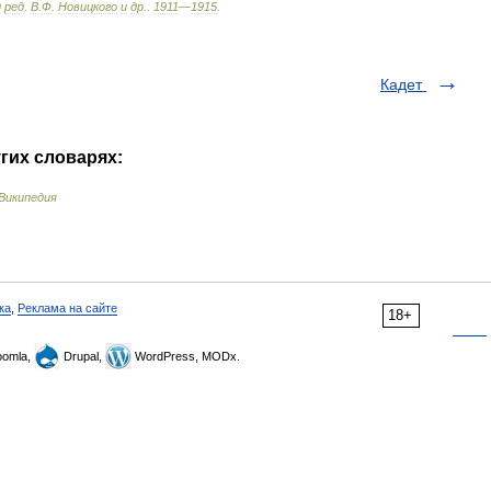
д
ред
.
В
.
Ф
.
Новицкого
и
др
.
.
1911
—
1915
.
Кадет
угих словарях:
Википедия
ка
,
Реклама на сайте
18+
omla,
Drupal,
WordPress, MODx.