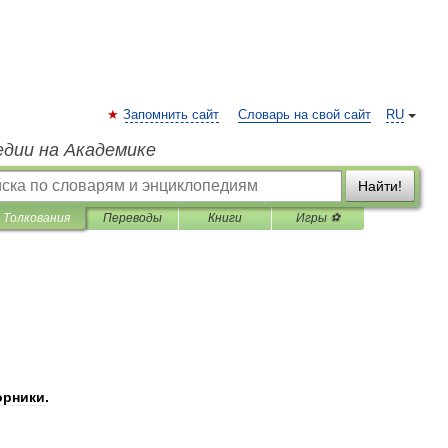
Запомнить сайт
Словарь на свой сайт
RU
едии на Академике
Найти!
Толкования
Переводы
Книги
Игры ⚽
орники
.