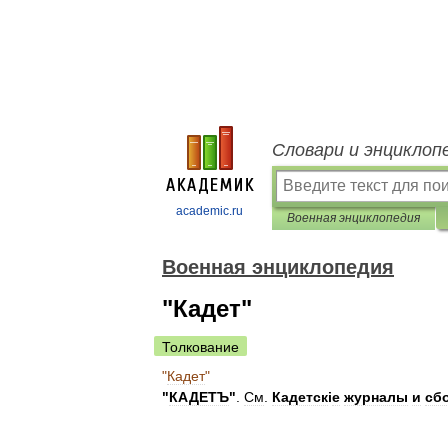
Словари и энциклоп
academic.ru
Военная энциклопедия
Военная энциклопедия
"Кадет"
Толкование
"
Кадет
"
"
КАДЕТЪ
"
.
См
.
Кадетск
і
е
журналы
и
сб