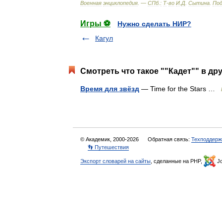
Военная
энциклопедия
. —
СПб
.
:
Т
-
во
И
.
Д
.
Сытина
.
По
Игры ⚽
Нужно сделать НИР?
Кагул
Смотреть что такое ""Кадет"" в др
Время для звёзд
— Time for the Stars …
© Академик, 2000-2026
Обратная связь:
Техподдерж
👣 Путешествия
Экспорт словарей на сайты
, сделанные на PHP,
Jo