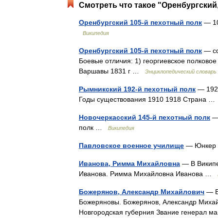
Смотреть что такое "Оренбургский,
Оренбургский 105-й пехотный полк
— 10
Википедия
Оренбургский 105-й пехотный полк
— сф
Боевые отличия: 1) георгиевское полковое 
Варшавы 1831 г …
Энциклопедический словарь 
Рымникский 192-й пехотный полк
— 192 
Годы существования 1910 1918 Страна 
Новочеркасский 145-й пехотный полк
— 
полк …
Википедия
Павловское военное училище
— Юнкер 
Иванова, Римма Михайловна
— В Википе
Иванова. Римма Михайловна Иванова …
Божерянов, Александр Михайлович
— В
Божеряновы. Божерянов, Александр Михай
Новгородская губерния Звание генерал 