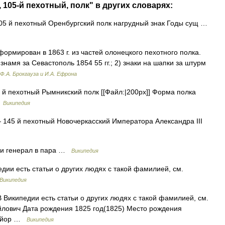
 105-й пехотный, полк" в других словарях:
5 й пехотный Оренбургский полк нагрудный знак Годы сущ …
ормирован в 1863 г. из частей олонецкого пехотного полка.
знамя за Севастополь 1854 55 гг.; 2) знаки на шапки за штурм
Ф.А. Брокгауза и И.А. Ефрона
й пехотный Рымникский полк [[Файл:|200px]] Форма полка
…
Википедия
145 й пехотный Новочеркасский Императора Александра III
и генерал в пара …
Википедия
дии есть статьи о других людях с такой фамилией, см.
Википедия
 Википедии есть статьи о других людях с такой фамилией, см.
лович Дата рождения 1825 год(1825) Место рождения
майор …
Википедия