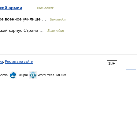
кой армии
— …
Википедия
ое военное училище …
Википедия
йский корпус Страна …
Википедия
ка
,
Реклама на сайте
18+
omla,
Drupal,
WordPress, MODx.