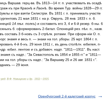
ницъ
Варшав
.
герц
-
ва
.
Въ
1813
—
14
гг
.
п
.
участвовалъ
въ
осадѣ
сраж
-
хъ
при
Краонѣ
и
Лаонѣ
.
Во
время
Тур
.
войны
1828
—
29
гг
.
Шумлы
и
при
взят
і
и
Силистр
і
и
.
Въ
1831
г
.
п
.
принималъ
участ
і
е
сургентовъ
21
мая
1831
г
.
на
р
.
Овручъ
.
28
янв
.
1833
г
.
п
.
б
.
онецк
і
й
14
пѣх
.
полкъ
)
и
составилъ
его
3
,
4
и
6
-
й
резер
.
б
-
ны
.
6
ускныхъ
б
.
сформированъ
2
-
батал
.
Олонецк
і
й
рез
.
пѣх
.
п
.,
назв
.
въ
составъ
3
б
-
новъ
съ
3
стрѣлк
.
ротами
.
При
сформ
-
н
і
и
О
.
п
.
еорг
.
знамя
и
весь
п
. —
знаки
на
гол
.
уборы
.
25
мрт
.
1864
г
.
п
.
ированъ
4
-
й
б
-
нъ
.
29
і
юня
1911
г
.,
въ
день
столѣтн
.
юбилея
,
п
-
ндр
.
юбил
.
лентою
и
съ
добавоч
.
надп
. "
1811
—
1911
".
Въ
наст
.
.
знамя
съ
надп
.
:
"
За
Севастополь
въ
1854
и
1855
гг
."
и
"
1811
—
аки
на
гол
.
уборы
съ
надп
.
:
"
За
Варшаву
25
и
26
авг
.
1831
г
.".
здникъ
—
29
і
юня
.
д
ред
.
В
.
Ф
.
Новицкого
и
др
.
.
1911
—
1915
.
Оренбургский 2-й кадетский корпус