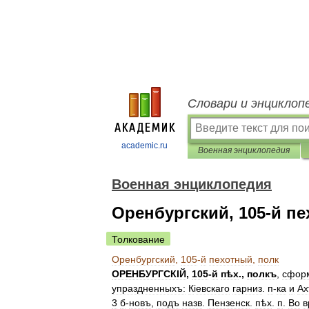
Словари и энциклоп
academic.ru
Военная энциклопедия
Военная энциклопедия
Оренбургский, 105-й пе
Толкование
Оренбургский
,
105
-
й
пехотный
,
полк
ОРЕНБУРГСКІЙ
,
105
-
й
пѣх
.,
полкъ
,
сфор
упраздненныхъ:
К
і
евскаго
гарниз
.
п
-
ка
и
Ах
3
б
-
новъ
,
подъ
назв
.
Пензенск
.
пѣх
.
п
.
Во
в