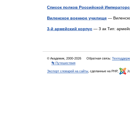
Список полков Российской Императорс
Виленское военное училище
— Виленск
3-й армейский корпус
— 3 ак Тип: арме
© Академик, 2000-2026
Обратная связь:
Техподдерж
👣 Путешествия
Экспорт словарей на сайты
, сделанные на PHP,
Jo