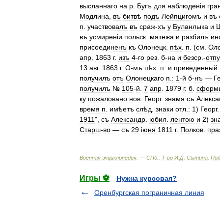
высланнаго
на
р
.
Бугъ
для
наблюден
і
я
гра
Модлина
,
въ
битвѣ
подъ
Лейпцигомъ
и
въ
п
.
участвовалъ
въ
сраж
-
хъ
у
Буланлыка
и
въ
усмирен
і
и
польск
.
мятежа
и
разбилъ
ин
присоединенъ
къ
Олонецк
.
пѣх
.
п
. (
см
.
Ол
апр
.
1863
г
.
изъ
4
-
го
рез
.
б
-
на
и
безср
.-
отп
13
авг
.
1863
г
.
О
-
мъ
пѣх
.
п
.
и
приведенный
получилъ
отъ
Олонецкаго
п
.
:
1
-
й
б
-
нъ
—
Г
получилъ
№
105
-
й
.
7
апр
.
1879
г
.
б
.
сформ
ку
пожаловано
нов
.
Георг
.
знамя
съ
Алекса
время
п
.
имѣетъ
слѣд
.
знаки
отл
.
:
1
)
Георг
1911
",
съ
Александр
.
юбил
.
лентою
и
2
)
зн
Старш
-
во
—
съ
29
і
юня
1811
г
.
Полков
.
пра
Военная
энциклопедия
. —
СПб
.
:
Т
-
во
И
.
Д
.
Сытина
.
По
Игры ⚽
Нужна курсовая?
Оренбургская пограничная линия