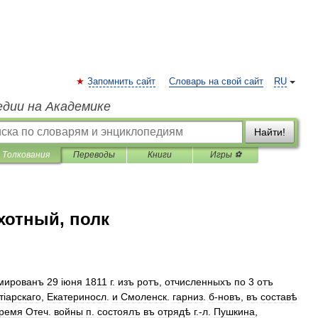
Запомнить сайт
Словарь на свой сайт
RU
едии на Академике
Найти!
Толкования
Переводы
Книги
Игры ⚽
хотный, полк
мированъ
29
і
юня
1811
г
.
изъ
ротъ
,
отчисленныхъ
по
3
отъ
т
і
арскаго
,
Екатериносл
.
и
Смоленск
.
гарниз
.
б
-
новъ
,
въ
составѣ
ремя
Отеч
.
войны
п
.
состоялъ
въ
отрядѣ
г
.-
л
.
Пушкина
,