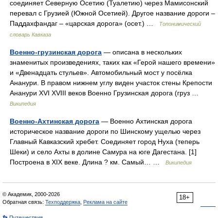
соединяет Северную Осетию (Туалетию) через Мамисонский
перевал с Грузией (Южной Осетией). Другое название дороги –
Паддахфандаг – «царская дорога» (осет.) …
Топонимический
словарь Кавказа
Военно-грузинская дорога
— описана в нескольких
знаменитых произведениях, таких как «Герой нашего времени»
и «Двенадцать стульев». Автомобильный мост у посёлка
Ананури. В правом нижнем углу виден участок стены Крепости
Ананури XVI XVIII веков Военно Грузинская дорога (груз …
Википедия
Военно-Ахтинская дорога
— Военно Ахтинская дорога
историческое название дороги по Шинскому ущелью через
Главный Кавказский хребет. Соединяет город Нуха (теперь
Шеки) и село Ахты в долине Самура на юге Дагестана. [1]
Построена в XIX веке. Длина ? км. Самый… …
Википедия
© Академик, 2000-2026
18+
Обратная связь:
Техподдержка
,
Реклама на сайте
👣 Путешествия