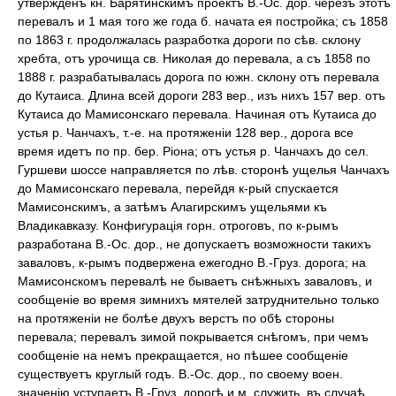
утвержденъ кн. Барятинскимъ проектъ В.-Ос. дор. черезъ этотъ
перевалъ и 1 мая того же года б. начата ея постройка; съ 1858
по 1863 г. продолжалась разработка дороги по сѣв. склону
хребта, отъ урочища св. Николая до перевала, а съ 1858 по
1888 г. разрабатывалась дорога по южн. склону отъ перевала
до Кутаиса. Длина всей дороги 283 вер., изъ нихъ 157 вер. отъ
Кутаиса до Мамисонскаго перевала. Начиная отъ Кутаиса до
устья р. Чанчахъ, т.-е. на протяженіи 128 вер., дорога все
время идетъ по пр. бер. Ріона; отъ устья р. Чанчахъ до сел.
Гуршеви шоссе направляется по лѣв. сторонѣ ущелья Чанчахъ
до Мамисонскаго перевала, перейдя к-рый спускается
Мамисонскимъ, а затѣмъ Алагирскимъ ущельями къ
Владикавказу. Конфигурація горн. отроговъ, по к-рымъ
разработана В.-Ос. дор., не допускаетъ возможности такихъ
заваловъ, к-рымъ подвержена ежегодно В.-Груз. дорога; на
Мамисонскомъ перевалѣ не бываетъ снѣжныхъ заваловъ, и
сообщеніе во время зимнихъ мятелей затруднительно только
на протяженіи не болѣе двухъ верстъ по обѣ стороны
перевала; перевалъ зимой покрывается снѣгомъ, при чемъ
сообщеніе на немъ прекращается, но пѣшее сообщеніе
существуетъ круглый годъ. В.-Ос. дор., по своему воен.
значенію уступаетъ В.-Груз. дорогѣ и м. служить, въ случаѣ