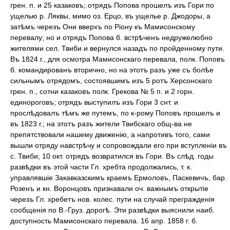
грен. п. и 25 казаковъ; отрядъ Попова прошелъ изъ Гори по
ущелью р. Ляквы, мимо оз. Ерцо, въ ущелье р. Джодоры, а
затѣмъ черезъ Они вверхъ по Ріону къ Мамисонскому
перевалу; но и отрядъ Попова б. встрѣченъ недружелюбно
жителями сел. Твиби и вернулся назадъ по пройденному пути.
Въ 1824 г., для осмотра Мамисонскаго перевала, полк. Поповъ
б. командированъ вторично, но на этотъ разъ уже съ болѣе
сильнымъ отрядомъ, состоявшимъ изъ 5 ротъ Херсонскаго
грен. п., сотни казаковъ полк. Грекова № 5 п. и 2 горн.
единороговъ; отрядъ выступилъ изъ Гори 3 снт. и
прослѣдовалъ тѣмъ же путемъ, по к-рому Поповъ прошелъ и
въ 1823 г.; на этотъ разъ жители Твибскаго общ-ва не
препятствовали нашему движенію, а напротивъ того, сами
вышли отряду навстрѣчу и сопровождали его при вступленіи въ
с. Твиби; 10 окт. отрядъ возвратился въ Гори. Въ слѣд. годы
развѣдки въ этой части Гл. хребта продолжались, т. к.
управлявшіе Закавказскимъ краемъ Ермоловъ, Паскевичъ, бар.
Розенъ и кн. Воронцовъ признавали оч. важнымъ открытіе
черезъ Гл. хребетъ нов. колес. пути на случай прегражденія
сообщенія по В.-Груз. дорогѣ. Эти развѣдки выяснили наиб.
доступность Мамисонскаго перевала. 16 апр. 1858 г. б.