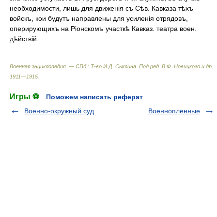
необходимости, лишь для движенія съ Сѣв. Кавказа тѣхъ
войскъ, кои будутъ направлены для усиленія отрядовъ,
оперирующихъ на Ріонскомъ участкѣ Кавказ. театра воен.
дѣйствій.
Военная энциклопедия. — СПб.: Т-во И.Д. Сытина
.
Под ред. В.Ф. Новицкого и др.
.
1911—1915
.
Игры ⚽
Поможем написать реферат
Военно-окружный суд
Военнопленные