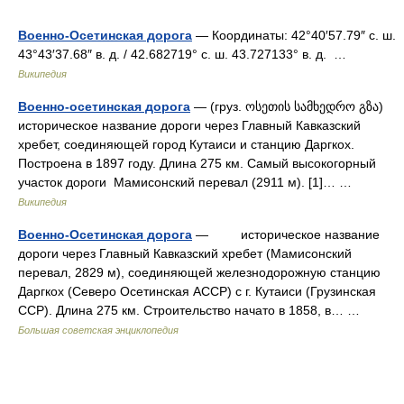
Военно-Осетинская дорога
— Координаты: 42°40′57.79″ с. ш.
43°43′37.68″ в. д. / 42.682719° с. ш. 43.727133° в. д. …
Википедия
Военно-осетинская дорога
— (груз. ოსეთის სამხედრო გზა)
историческое название дороги через Главный Кавказский
хребет, соединяющей город Кутаиси и станцию Даргкох.
Построена в 1897 году. Длина 275 км. Самый высокогорный
участок дороги Мамисонский перевал (2911 м). [1]… …
Википедия
Военно-Осетинская дорога
— историческое название
дороги через Главный Кавказский хребет (Мамисонский
перевал, 2829 м), соединяющей железнодорожную станцию
Даргкох (Северо Осетинская АССР) с г. Кутаиси (Грузинская
ССР). Длина 275 км. Строительство начато в 1858, в… …
Большая советская энциклопедия