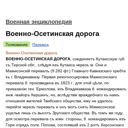
Военная энциклопедия
Военно-Осетинская дорога
Толкование
Перевод
Военно-Осетинская дорога
ВОЕННО-ОСЕТИНСКАЯ ДОРОГА
, соединяетъ Кутаисскую губ.
съ Терской обл., слѣдуя изъ Кутаиса черезъ м. Они и
Мамисонскій перевалъ (9.282 фт.) Главнаго Кавказскаго хребта
къ г. Владикавказу. Первая рекогносцировка Мамисонскаго
перевала б. произведена въ 1823 г.; для этой цѣли, по
приказанію ген. Ермолова, изъ Владикавказа б. командированъ
инж.-майоръ Кершинъ, но, вслѣдствіе враждебнаго къ намъ
отношенія жителей Твибскаго общества, ему не удалось
перейти черезъ перевалъ и онъ могъ снять Мамисонское
ущелье лишь съ высотъ Зругскаго общества. Въ томъ же году,
для осмотра перевала съ южн. стороны, б. командированъ изъ
Гори отрядъ полк. Попова, состоявшій изъ 2 ротъ Херсонскаго