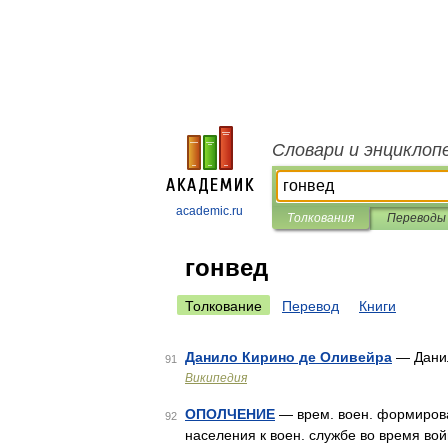
Словари и энциклоп
academic.ru
Толкования
Переводы
гонвед
Толкование
Перевод
Книги
Данило Кирино де Оливейра
— Дани
91
Википедия
ОПОЛЧЕНИЕ
— врем. воен. формиров
92
населения к воен. службе во время во