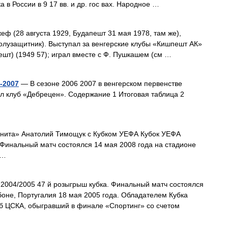
 в России в 9 17 вв. и др. гос вах. Народное …
ф (28 августа 1929, Будапешт 31 мая 1978, там же),
олузащитник). Выступал за венгерские клубы «Кишпешт АК»
ешт) (1949 57); играл вместе с Ф. Пушкашем (см …
-2007
— В сезоне 2006 2007 в венгерском первенстве
л клуб «Дебрецен». Содержание 1 Итоговая таблица 2
нита» Анатолий Тимощук с Кубком УЕФА Кубок УЕФА
 Финальный матч состоялся 14 мая 2008 года на стадионе
 …
004/2005 47 й розыгрыш кубка. Финальный матч состоялся
оне, Португалия 18 мая 2005 года. Обладателем Кубка
уб ЦСКА, обыгравший в финале «Спортинг» со счетом