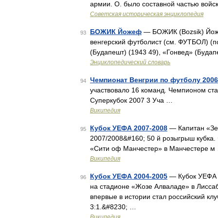
армии. О. было составной частью войска
Советская историческая энциклопедия
БОЖИК Йожеф
— БОЖИК (Bozsik) Йоже
93
венгерский футболист (см. ФУТБОЛ) (п
(Будапешт) (1943 49), «Гонвед» (Будап
Энциклопедический словарь
Чемпионат Венгрии по футболу 2006
94
участвовало 16 команд. Чемпионом ста
Суперкубок 2007 3 Уча …
Википедия
Кубок УЕФА 2007-2008
— Капитан «Зе
95
2007/2008&#160; 50 й розыгрыш кубка.
«Сити оф Манчестер» в Манчестере м
Википедия
Кубок УЕФА 2004-2005
— Кубок УЕФА 2
96
на стадионе «Жозе Алваладе» в Лиссаб
впервые в истории стал российский кл
3:1.&#8230; …
Википедия