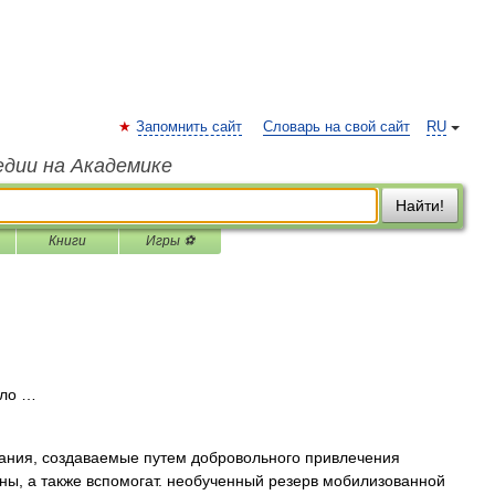
Запомнить сайт
Словарь на свой сайт
RU
едии на Академике
Найти!
Книги
Игры ⚽
ло …
ания, создаваемые путем добровольного привлечения
йны, а также вспомогат. необученный резерв мобилизованной