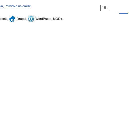
ка
,
Реклама на сайте
18+
omla,
Drupal,
WordPress, MODx.