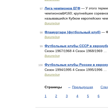
Лига чемпионов ЕГФ
— У этого термин
97
чемпионов&#160; крупнейшее соревнов
называвшийся Кубком европейских чем
Википедия
Фламуртари (футбольный клуб)
— Ф
98
Википедия
Футбольные клубы СССР в еврокуб
99
Сезон 1967/1968 4 Сезон 1968/1969 …
Википедия
Футбольные клубы России в евроку
100
Сезон 1994/1995 4 Сезон 1995/1996 …
Википедия
Страницы
←
Предыдущая
Сле
1
2
3
4
5
6