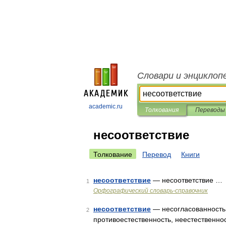
Словари и энциклоп
academic.ru
Толкования
Переводы
несоответствие
Толкование
Перевод
Книги
несоответствие
— несоответствие …
1
Орфографический словарь-справочник
несоответствие
— несогласованность,
2
противоестественность, неестественно