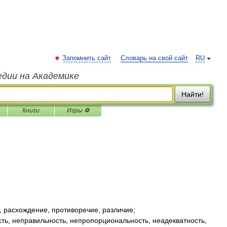
Запомнить сайт
Словарь на свой сайт
RU
едии на Академике
Найти!
Книги
Игры ⚽
 расхождение, противоречие, различие;
сть, неправильность, непропорциональность, неадекватность,