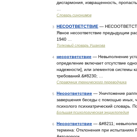
дисгармония, извращенность, пропасть,
…
Словарь синонимов
НЕСООТВЕТСТВИЕ
— НЕСООТВЕТСТВИЕ,
3
Явное несоответствие предыдущим рас
1940 …
Толковый словарь Ушакова
несоответствие
— Невыполнение уста
4
определение включает отсутствие одной
надежности], или элементов системы к
требований.&#8230; …
Справочник технического переводчика
Несоответствие
— Уничтожение раппо
5
завершения беседы с помощью иных, че
психолого психиатрический словарь. По
Большая психологическая энциклопедия
Несоответствие
— &#8211; невыполне
6
термина: Отклонения при испытаниях 
Автодороги …