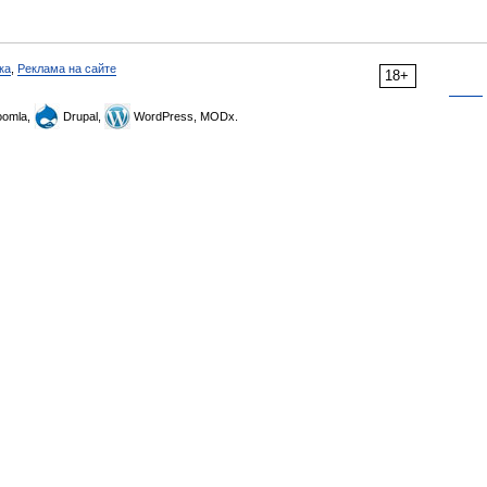
ка
,
Реклама на сайте
18+
omla,
Drupal,
WordPress, MODx.