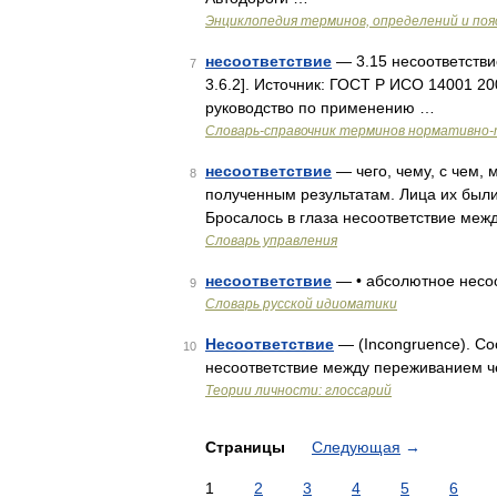
Энциклопедия терминов, определений и по
несоответствие
— 3.15 несоответстви
7
3.6.2]. Источник: ГОСТ Р ИСО 14001 2
руководство по применению …
Словарь-справочник терминов нормативно-
несоответствие
— чего, чему, с чем, 
8
полученным результатам. Лица их были
Бросалось в глаза несоответствие м
Словарь управления
несоответствие
— • абсолютное несо
9
Словарь русской идиоматики
Несоответствие
— (Incongruence). Со
10
несоответствие между переживанием ч
Теории личности: глоссарий
Страницы
Следующая
→
1
2
3
4
5
6