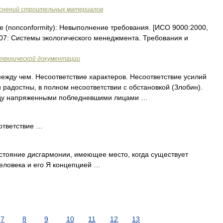
яснений строительных материалов
е (nonconformity): Невыполнение требования. [ИСО 9000:2000,
007: Системы экологического менеджмента. Требования и
технической документации
между чем. Несоответствие характеров. Несоответствие усилий
 радостны, в полном несоответствии с обстановкой (Злобин).
ежду напряженными побледневшими лицами …
ответствие …
стояние дисгармонии, имеющее место, когда существует
еловека и его Я концепцией …
7
8
9
10
11
12
13