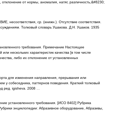
 отклонение от нормы, аномалия, натяг, различность,&#8230;
 несоответствия, ср. (книжн.). Отсутствие соответствия.
суждениям. Толковый словарь Ушакова. Д.Н. Ушаков. 1935
новленного требования. Примечание Настоящее
 или нескольких характеристик качества [в том числе
ачества, либо их отклонение от установленных
рта для изменения направления, прерывания или
м у собеседника, паттернов поведения. Краткий толковый
д ред. igisheva. 2008 …
ние установленного требования. [ИСО 8402] Рубрика
Рубрики энциклопедии: Абразивное оборудование, Абразивы,