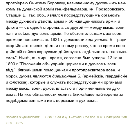
протоіерею Онисиму Боровику, назначенному духовнымъ нач-
комъ въ дунайской арміи ген.-фельдмарш. кн. Прозоровскаго.
Старшій Б., так. обр., являлся посредствующимъ органомъ
между дух-вомъ дѣйств. арміи и об.-священникомъ арміи и
флота — съ одной стороны, а съ другой — между высш. воен.
нач. и всѣмъ дух-вомъ арміи. По обстоятельствамъ же воен.
времени появились въ 1821 г. должности
корпусныхъ
Б., "ради
скорѣйшаго теченія дѣлъ и по тому резону, что во время воен.
дѣйствій войска корпусами дѣйствуютъ отдѣльно отъ главныхъ
силъ". Нынѣ, въ мирн. время, согласно Выс. утверж. 12 іюня
1890 г. "Положенія объ упр-ніи церквами и дух-вомъ воен.
вѣд.", ближайшими помощниками протопресвитера воен. и
морск. дух-ва являются
дивизіонные
Б. (армейскіе, гвардейскіе
и флотскіе), которые и служатъ посредствующими органами
между высш. воен. духов. властью и подчиненнымъ ей дух-
вомъ. На ихъ обязанности лежитъ ближайшее наблюденіе за
подвѣдомственными имъ церквами и дух-вомъ.
Военная энциклопедия. — СПб.: Т-во И.Д. Сытина
.
Под ред. В.Ф. Новицкого и др.
.
1911—1915
.