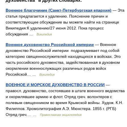
духовенства" в других словарях:
Военное благочиние (Санкт-Петербургская епархия)
— Эта
статья предлагается к удалению. Пояснение причин и
соответствующее обсуждение вы можете найти на странице
Википедия:К удалению/27 июня 2012. Пока процесс
обсуждения …
Википедия
Военное духовенство Российской империи
— Военное
духовенство Российской империи подразумевает под собой
категорию священнослужителей находящихся в войсках. Это
часть российского духовенства, задействованная в духовном
окормлении военнослужащих различных родов войск
Российской… …
Википедия
ВОЕННОЕ И МОРСКОЕ ДУХОВЕНСТВО В РОССИИ
—
правосл. духовенство, состоявшее в штате военного ведомства
и окормлявшее армию и флот. Отряд греч. волонтеров с
полевым священником во время Крымской войны. Худож. К.Н.
Филиппов. Хромолитография А.Э. Мюнстера. 1855 г. (РГБ)
Отряд греч.… …
Православная энциклопедия