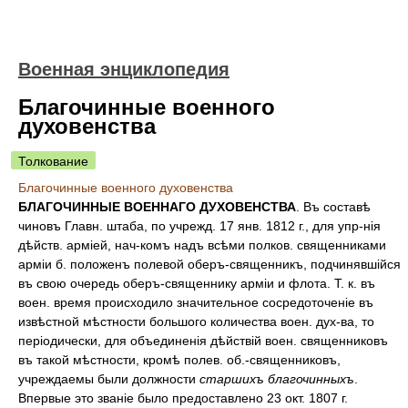
Военная энциклопедия
Благочинные военного
духовенства
Толкование
Благочинные военного духовенства
БЛАГОЧИННЫЕ ВОЕННАГО ДУХОВЕНСТВА
. Въ составѣ
чиновъ Главн. штаба, по учрежд. 17 янв. 1812 г., для упр-нія
дѣйств. арміей, нач-комъ надъ всѣми полков. священниками
арміи б. положенъ полевой оберъ-священникъ, подчинявшійся
въ свою очередь оберъ-священнику арміи и флота. Т. к. въ
воен. время происходило значительное сосредоточеніе въ
извѣстной мѣстности большого количества воен. дух-ва, то
періодически, для объединенія дѣйствій воен. священниковъ
въ такой мѣстности, кромѣ полев. об.-священниковъ,
учреждаемы были должности
старшихъ благочинныхъ
.
Впервые это званіе было предоставлено 23 окт. 1807 г.