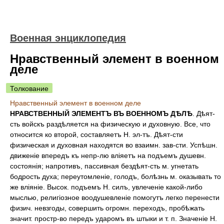
Военная энциклопедия
Нравственный элемент в военном
деле
Толкование
Нравственный элемент в военном деле
НРАВСТВЕННЫЙ ЭЛЕМЕНТЪ ВЪ ВОЕННОМЪ ДѢЛѢ
. Дѣят-
сть войскъ раздѣляется на физическую и духовную. Все, что
относится ко второй, составляетъ Н. эл-тъ. Дѣят-сти
физическая и духовная находятся во взаимн. зав-сти. Успѣшн.
движеніе впередъ къ непр-лю вліяетъ на подъемъ душевн.
состоянія; напротивъ, пассивная бездѣят-сть м. угнетать
бодрость духа; переутомленіе, голодъ, болѣзнь м. оказывать то
же вліяніе. Высок. подъемъ Н. силъ, увлеченіе какой-либо
мыслью, религіозное воодушевленіе помогутъ легко перенести
физич. невзгоды, совершить огромн. переходъ, пробѣжать
значит. простр-во передъ ударомъ въ штыки и т. п. Значеніе Н.