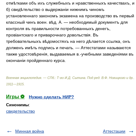
отмѣтками объ ихъ служебныхъ и нравственныхъ качествахъ, и
б) свидѣтельство о выдержаніи нижнимъ чиномъ
установленнаго закономъ экзамена на производство въ первый
классный чинъ воен. вѣд. А. — необходимый документъ для
контроля въ правильности потребованныхъ денегъ,
провіантскаго и приварочнаго довольствія. Въ
требовательныхъ вѣдомостяхъ на него дѣлается ссылка, онъ
долженъ имѣть подпись и печать. — Аттестатами называются
также удостовѣренія, выдаваемыя в.-учебными заведеніями въ
окончаніи пройденнаго курса.
Военная энциклопедия. — СПб.: Т-во И.Д. Сытина
.
Под ред. В.Ф. Новицкого и др.
.
1911—1915
.
Игры ⚽
Нужно сделать НИР?
Синонимы
:
свидетельство
Минная война
Аттестации