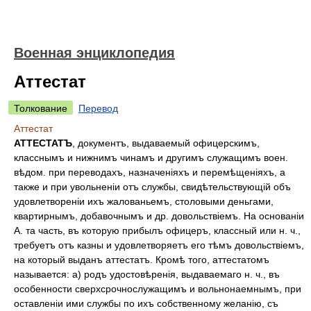
Военная энциклопедия
Аттестат
Толкование
Перевод
Аттестат
АТТЕСТАТЪ
, документъ, выдаваемый офицерскимъ,
класснымъ и нижнимъ чинамъ и другимъ служащимъ воен.
вѣдом. при переводахъ, назначеніяхъ и перемѣщеніяхъ, а
также и при увольненіи отъ службы, свидѣтельствующій объ
удовлетвореніи ихъ жалованьемъ, столовыми деньгами,
квартирнымъ, добавочнымъ и др. довольствіемъ. На основаніи
А. та часть, въ которую прибылъ офицеръ, классный или н. ч.,
требуетъ отъ казны и удовлетворяетъ его тѣмъ довольствіемъ,
на который выданъ аттестатъ. Кромѣ того, аттестатомъ
называется: а) родъ удостовѣренія, выдаваемаго н. ч., въ
особенности сверхсрочнослужащимъ и вольнонаемнымъ, при
оставленіи ими службы по ихъ собственному желанію, съ