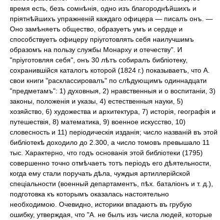
время есть, безъ сомнѣнія, одно изъ благороднѣйшихъ и
пріятнѣйшихъ упражненій каждаго офицера — писалъ онъ. —
Оно замѣняетъ общество, образуетъ умъ и сердце и
способствуетъ офицеру пріуготовлять себя наилучшимъ
образомъ на пользу службы Монарху и отечеству". И
"пріуготовляя себя", онъ 30 лѣтъ собиралъ библіотеку,
сохранившійся каталогъ которой (1824 г.) показываетъ, что А.
свои книги "расклассировалъ" по слѣдующимъ одиннадцати
"предметамъ": 1) духовныя, 2) нравственныя и о воспитаніи, 3)
законы, положенія и указы, 4) естественныя науки, 5)
хозяйство, 6) художества и архитектура, 7) исторія, географія и
путешествія, 8) математика, 9) военное искусство, 10)
словесность и 11) періодическія изданія; число названій въ этой
библіотекѣ доходило до 2.300, а число томовъ превышало 11
тыс. Характерно, что годъ основанія этой библіотеки (1795)
совершенно точно отмѣчаетъ тотъ періодъ его дѣятельности,
когда ему стали поручать дѣла, чуждыя артиллерійской
спеціальности (военный департаментъ, пѣх. баталіонъ и т. д.),
подготовка къ которымъ оказалась настоятельно
необходимою. Очевидно, историки впадаютъ въ грубую
ошибку, утверждая, что "А. не былъ изъ числа людей, которые