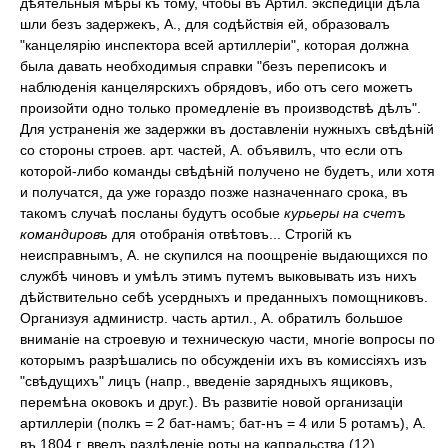
дѣятельныя мѣры къ тому, чтобы въ Артил. экспедиціи дѣла
шли безъ задержекъ, А., для содѣйствія ей, образовалъ
"канцелярію инспектора всей артиллеріи", которая должна
была давать необходимыя справки "безъ переписокъ и
наблюденія канцелярскихъ обрядовъ, ибо отъ сего можетъ
произойти одно только промедленіе въ производствѣ дѣлъ".
Для устраненія же задержки въ доставленіи нужныхъ свѣдѣній
со стороны строев. арт. частей, А. объявилъ, что если отъ
которой-либо команды свѣдѣній получено не будетъ, или хотя
и получатся, да уже гораздо позже назначеннаго срока, въ
такомъ случаѣ посланы будутъ особые
курьеры на счетъ
командировъ
для отобранія отвѣтовъ... Строгій къ
неисправнымъ, А. не скупился на поощреніе выдающихся по
службѣ чиновъ и умѣлъ этимъ путемъ выковывать изъ нихъ
дѣйствительно себѣ усердныхъ и преданныхъ помощниковъ.
Организуя администр. часть артил., А. обратилъ большое
вниманіе на строевую и техническую части, многіе вопросы по
которымъ разрѣшались по обсужденіи ихъ въ комиссіяхъ изъ
"свѣдущихъ" лицъ (напр., введеніе зарядныхъ ящиковъ,
перемѣна оковокъ и друг.). Въ развитіе новой организаціи
артиллеріи (полкъ = 2 бат-намъ; бат-нъ = 4 или 5 ротамъ), А.
въ 1804 г. ввелъ раздѣленіе роты на капральства (12),