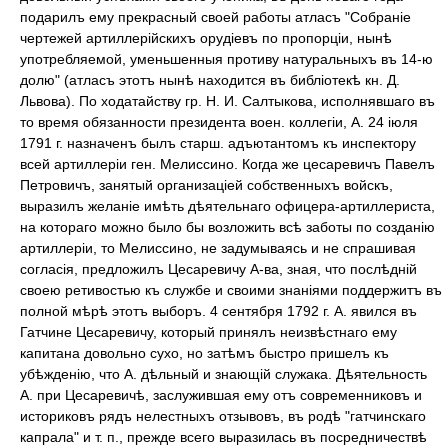
подарилъ ему прекрасный своей работы атласъ "Собраніе
чертежей артиллерійскихъ орудіевъ по пропорціи, нынѣ
употребляемой, уменьшенныя противу натуральныхъ въ 14-ю
долю" (атласъ этотъ нынѣ находится въ библіотекѣ кн. Д.
Львова). По ходатайству гр. Н. И. Салтыкова, исполнявшаго въ
то время обязанности президента воен. коллегіи, А. 24 іюля
1791 г. назначенъ былъ старш. адъютантомъ къ инспектору
всей артиллеріи ген. Мелиссино. Когда же цесаревичъ Павелъ
Петровичъ, занятый организаціей собственныхъ войскъ,
выразилъ желаніе имѣть дѣятельнаго офицера-артиллериста,
на котораго можно было бы возложить всѣ заботы по созданію
артиллеріи, то Мелиссино, не задумываясь и не спрашивая
согласія, предложилъ Цесаревичу А-ва, зная, что послѣдній
своею ретивостью къ службе и своими знаніями поддержитъ въ
полной мѣрѣ этотъ выборъ. 4 сентября 1792 г. А. явился въ
Гатчине Цесаревичу, который принялъ неизвѣстнаго ему
капитана довольно сухо, но затѣмъ быстро пришелъ къ
убѣжденію, что А. дѣльный и знающій служака. Дѣятельность
А. при Цесаревичѣ, заслужившая ему отъ современниковъ и
историковъ рядъ нелестныхъ отзывовъ, въ родѣ "гатчинскаго
капрала" и т. п., прежде всего выразилась въ посредничествѣ