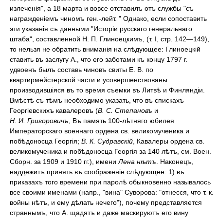
излеченія", а 18 марта и вовсе отставилъ отъ службы "съ
награжденіемъ чиномъ ген.-лейт. " Однако, если сопоставить
эти указанія съ данными "Исторіи русскаго генеральнаго
штаба", составленной Н. П. Глиноецкимъ, (т. I, стр. 142—149),
то нельзя не обратить вниманія на слѣдующее: Глиноецкій
ставить въ заслугу А., что его заботами къ концу 1797 г.
удвоенъ былъ составь чиновъ свиты Е. В. по
квартирмейстерской части и усовершенствованы
производившіяся въ то время съемки въ Литвѣ и Финляндіи.
Вмѣстѣ съ тѣмъ необходимо указать, что въ спискахъ
Георгіевскихъ кавалеровъ (
В. С. Степановъ
и
Н. И. Григоровичъ
, Въ память 100-лѣтняго юбилея
Императорскаго военнаго ордена св. великомученика и
побѣдоносца Георгія;
В. К. Судравскій
, Кавалеры ордена св.
великомученика и побѣдоносца Георгія за 140 лѣтъ, см. Воен.
Сборн. за 1909 и 1910 гг.), имени
Лена нѣтъ
. Наконецъ,
наддежитъ принять въ соображеніе слѣдующее: 1) въ
приказахъ того времени при паролѣ обыкновенно называлось
все своими именами (напр., "вина" Суворова: "отнесся, что т. к.
войны нѣтъ, и ему дѣлать нечего"), почему представляется
страннымъ, что А. щадятъ и даже маскируютъ его вину