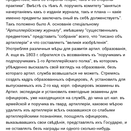
практики". Вмѣстѣ съ тѣмъ А. поручилъ комитету "заняться
начертаніемъ какъ о изданіи журнала, такъ и плана — какіе
именно предметы заключать оный въ себѣ долженствуетъ".
Такъ положено было А. основаніе спеціальному
"
Артиллерійскому журналу
", имѣвшему "существеннымъ
предметомъ" представить "собраніе" всего, что "писано объ
артиллеріи" и что составляетъ "великія изобрѣтенія".
Употребляя различныя мѣры для развитія артил. образованія,
А. еще въ 1803 г. обратился съ воззваніемъ къ "поручикамъ и
подпоручикамъ 1-го Артиллерійскаго полка", въ которомъ
убѣжденно высказалъ свой взглядъ на образованіе, безъ
котораго артил. служба возвышаться не можетъ. Стремясь
создать кадръ образованныхъ офицеровъ, А. установилъ для
выпускаемыхъ изъ 2-го кад. корп. офицеровъ экзамены въ
Артил. экспедиціи и установилъ ежегодные экзамены для
офицеровъ, уже находящихся на службѣ, до чина шт.-кап. въ
армейской и поручика въ гвард. артиллеріи, каковою мѣрою
удалилъ изъ артиллеріи всѣхъ оказавшихся со слабыми
артиллерійскими познаніями, поощрялъ офицеровъ,
выказывавшихъ свои свѣдѣнія, представлялъ ихъ Государю, и
не оставлялъ безъ награды ни одного сколько-нибудь