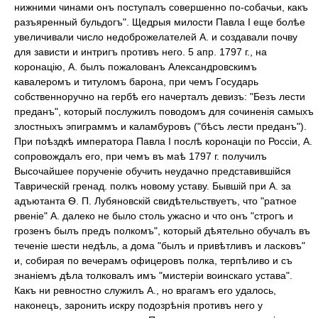
нижними чинами онъ поступалъ совершенно по-собачьи, какъ
разъяренный бульдогъ". Щедрыя милости Павла I еще болѣе
увеличивали число недоброжелателей А. и создавали почву
для зависти и интригъ противъ него. 5 апр. 1797 г., на
коронацію, А. былъ пожалованъ Александровскимъ
кавалеромъ и титуломъ барона, при чемъ Государь
собственноручно на гербѣ его начерталъ девизъ: "Безъ лести
преданъ", который послужилъ поводомъ для сочиненія самыхъ
злостныхъ эпиграммъ и каламбуровъ ("бѣсъ лести преданъ").
При поѣздкѣ императора Павла I послѣ коронаціи по Россіи, А.
сопровождалъ его, при чемъ въ маѣ 1797 г. получилъ
Высочайшее порученіе обучить неудачно представившійся
Таврическій гренад. полкъ новому уставу. Бывшій при А. за
адъютанта Ѳ. П. Лубяновскій свидѣтельствуетъ, что "ратное
рвеніе" А. далеко не было столь ужасно и что онъ "строгъ и
грозенъ былъ предъ полкомъ", который дѣятельно обучалъ въ
теченіе шести недѣль, а дома "былъ и привѣтливъ и ласковъ"
и, собирая по вечерамъ офицеровъ полка, терпѣливо и съ
знаніемъ дѣла толковалъ имъ "мистеріи воинскаго устава".
Какъ ни ревностно служилъ А., но врагамъ его удалось,
наконецъ, заронить искру подозрѣнія противъ него у