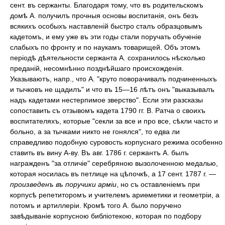
сент. въ сержанты. Благодаря тому, что въ родительскомъ
домѣ А. получилъ прочныя основы воспитанія, онъ безъ
всякихъ особыхъ наставленій быстро сталъ образцовымъ
кадетомъ, и ему уже въ эти годы стали поручать обученіе
слабыхъ по фронту и по наукамъ товарищей. Объ этомъ
періодѣ дѣятельности сержанта А. сохранилось нѣсколько
преданій, несомнѣнно позднѣйшаго происхожденія.
Указываютъ, напр., что А. "круто поворачивалъ подчиненныхъ
и тычковъ не щадилъ" и что въ 15—16 лѣтъ онъ "выказывалъ
надъ кадетами нестерпимое зверство". Если эти разсказы
сопоставить съ отзывомъ кадета 1790 гг. В. Ратча о своихъ
воспитателяхъ, которые "секли за все и про все, сѣкли часто и
больно, а за тычками никто не гонялся", то едва ли
справедливо подобную суровость корпуснаго режима особенно
ставить въ вину А-ву. Въ авг. 1786 г. сержантъ А. былъ
награжденъ "за отличіе" серебряною вызолоченною медалью,
которая носилась въ петлице на цѣпочкѣ, а 17 сент. 1787 г. —
произведенъ въ поручики арміи
, но съ оставленіемъ при
корпусѣ репетиторомъ и учителемъ ариѳметики и геометріи, а
потомъ и артиллеріи. Кромѣ того А. было поручено
завѣдываніе корпусною библіотекою, которая по подбору