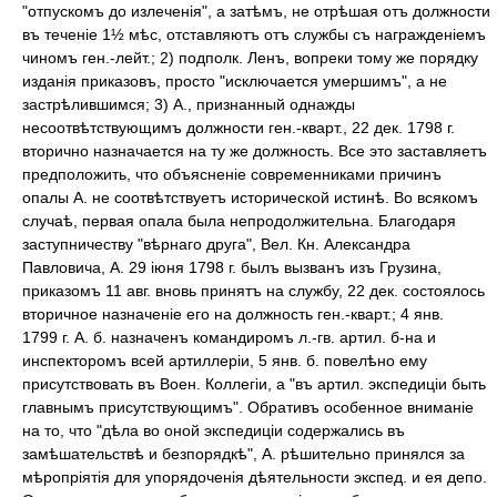
"отпускомъ до излеченія", а затѣмъ, не отрѣшая отъ должности
въ теченіе 1½ мѣс, отставляютъ отъ службы съ награжденіемъ
чиномъ ген.-лейт.; 2) подполк. Ленъ, вопреки тому же порядку
изданія приказовъ, просто "исключается умершимъ", а не
застрѣлившимся; 3) А., признанный однажды
несоотвѣтствующимъ должности ген.-кварт., 22 дек. 1798 г.
вторично назначается на ту же должность. Все это заставляетъ
предположить, что объясненіе современниками причинъ
опалы А. не соотвѣтствуетъ исторической истинѣ. Во всякомъ
случаѣ, первая опала была непродолжительна. Благодаря
заступничеству "вѣрнаго друга", Вел. Кн. Александра
Павловича, А. 29 іюня 1798 г. былъ вызванъ изъ Грузина,
приказомъ 11 авг. вновь принятъ на службу, 22 дек. состоялось
вторичное назначеніе его на должность ген.-кварт.; 4 янв.
1799 г. А. б. назначенъ командиромъ л.-гв. артил. б-на и
инспекторомъ всей артиллеріи, 5 янв. б. повелѣно ему
присутствовать въ Воен. Коллегіи, а "въ артил. экспедиціи быть
главнымъ присутствующимъ". Обративъ особенное вниманіе
на то, что "дѣла во оной экспедиціи содержались въ
замѣшательствѣ и безпорядкѣ", А. рѣшительно принялся за
мѣропріятія для упорядоченія дѣятельности экспед. и ея депо.