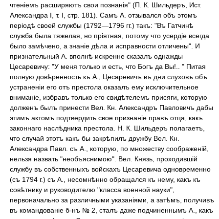
чтеніемъ расширяютъ свои познанія" (П. К. Шильдеръ, Ист.
Александра I, т. I, стр. 181). Самъ А. отзывался объ этомъ
періодѣ своей службы (1792—1796 гг.) такъ: "Въ Гатчинѣ
служба была тяжелая, но пріятная, потому что усердіе всегда
было замѣчено, а знаніе дѣла и исправности отличены". И
признательный А. вполнѣ искренне сказалъ однажды
Цесаревичу: "У меня только и есть, что Богъ да Вы!.. " Питая
полную довѣренность къ А., Цесаревичъ въ дни слуховъ объ
устраненіи его отъ престола оказалъ ему исключительное
вниманіе, избравъ только его свидѣтелемъ присяги, которую
долженъ былъ принести Вел. Кн. Александръ Павловичъ дабы
этимъ актомъ подтвердить свое признаніе правъ отца, какъ
законнаго наслѣдника престола. Н. К. Шильдеръ полагаетъ,
что случай этотъ какъ бы закрѣпилъ дружбу Вел. Кн.
Александра Павл. съ А., которую, по множеству соображеній,
нельзя назвать "необъяснимою". Вел. Князь, проходившій
службу въ собственныхъ войскахъ Цесаревича одновременно
(съ 1794 г.) съ А., несомнѣнно обращался къ нему, какъ къ
совѣтнику и руководителю "класса военной науки",
первоначально за различными указаніями, а затѣмъ, получивъ
въ командованіе б-нъ № 2, сталъ даже подчиненнымъ А., какъ