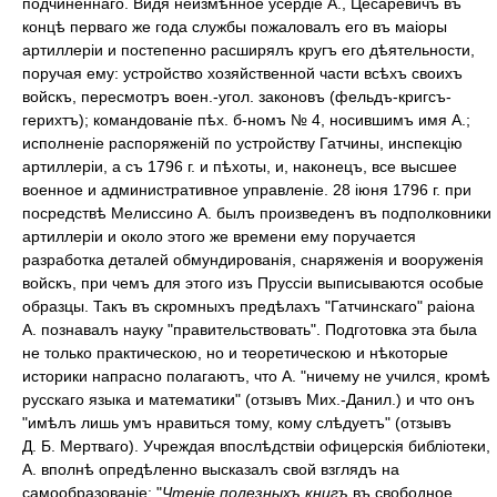
подчиненнаго. Видя неизмѣнное усердіе А., Цесаревичъ въ
концѣ перваго же года службы пожаловалъ его въ маіоры
артиллеріи и постепенно расширялъ кругъ его дѣятельности,
поручая ему: устройство хозяйственной части всѣхъ своихъ
войскъ, пересмотръ воен.-угол. законовъ (фельдъ-кригсъ-
герихтъ); командованіе пѣх. б-номъ № 4, носившимъ имя А.;
исполненіе распоряженій по устройству Гатчины, инспекцію
артиллеріи, а съ 1796 г. и пѣхоты, и, наконецъ, все высшее
военное и административное управленіе. 28 іюня 1796 г. при
посредствѣ Мелиссино А. былъ произведенъ въ подполковники
артиллеріи и около этого же времени ему поручается
разработка деталей обмундированія, снаряженія и вооруженія
войскъ, при чемъ для этого изъ Пруссіи выписываются особые
образцы. Такъ въ скромныхъ предѣлахъ "Гатчинскаго" раіона
А. познавалъ науку "правительствовать". Подготовка эта была
не только практическою, но и теоретическою и нѣкоторые
историки напрасно полагаютъ, что А. "ничему не учился, кромѣ
русскаго языка и математики" (отзывъ Мих.-Данил.) и что онъ
"имѣлъ лишь умъ нравиться тому, кому слѣдуетъ" (отзывъ
Д. Б. Мертваго). Учреждая впослѣдствіи офицерскія библіотеки,
А. вполнѣ опредѣленно высказалъ свой взглядъ на
самообразованіе: "
Чтеніе полезныхъ книгъ
въ свободное