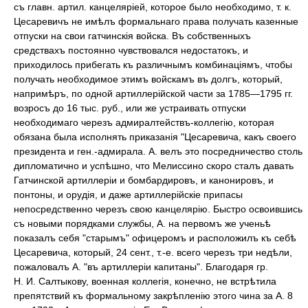
съ главн. артил. канцеляріей, которое было необходимо, т. к.
Цесаревичъ не имѣлъ формальнаго права получать казенные
отпуски на свои гатчинскія войска. Въ собственныхъ
средствахъ постоянно чувствовался недостатокъ, и
приходилось прибегать къ различнымъ комбинаціямъ, чтобы
получать необходимое этимъ войскамъ въ долгъ, который,
напримѣръ, по одной артиллерійской части за 1785—1795 гг.
возросъ до 16 тыс. руб., или же устраивать отпуски
необходимаго черезъ адмиралтействъ-коллегію, которая
обязана была исполнять приказанія "Цесаревича, какъ своего
президента и ген.-адмирала. А. велъ это посредничество столь
дипломатично и успѣшно, что Мелиссино скоро сталъ давать
Гатчинской артиллеріи и бомбардировъ, и канонировъ, и
понтоны, и орудія, и даже артиллерійскіе припасы
непосредственно черезъ свою канцелярію. Быстро освоившись
съ новыми порядками службы, А. на первомъ же ученьѣ
показалъ себя "старымъ" офицеромъ и расположилъ къ себѣ
Цесаревича, который, 24 сент., т.-е. всего черезъ три недѣли,
пожаловалъ А. "въ артиллеріи капитаны". Благодаря гр.
Н. И. Салтыкову, военная коллегія, конечно, не встрѣтила
препятствий къ формальному закрѣпленію этого чина за А. 8