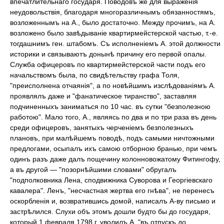
впечатлительнаго государя. Поводовъ же для выраженія
неудовольствія, благодаря многоразличнымъ обязанностямъ,
возложеннымъ на А., было достаточно. Между прочимъ, на А.
возложено было завѣдываніе квартирмейстерской частью, т.-е.
тогдашнимъ ген. штабомъ. Съ исполненіемъ А. этой должности
историки и связываютъ донынѣ причину его первой опалы.
Служба офицеровъ по квартирмейстерской части подъ его
начальствомъ была, по свидѣтельству графа Толя,
"преисполнена отчаянія", а по новѣйшимъ изслѣдованіямъ А.
проявлялъ даже и "фанатическое тиранство", заставляя
подчиненныхъ заниматься по 10 час. въ сутки "безполезною
работою". Мало того, А., являясь по два и по три раза въ день
среди офицеровъ, занятыхъ черченіемъ безполезныхъ
плановъ, при малѣйшемъ поводѣ, подъ самыми ничтожными
предлогами, осыпалъ ихъ самою отборною бранью, при чемъ
одинъ разъ даже далъ пощечину колонновожатому Фитингофу,
а въ другой — "позорнѣйшими словами" обругалъ
"подполковника Лена, сподвижника Суворова и Георгіевскаго
кавалера". Ленъ, "несчастная жертва его гнѣва", не перенесъ
оскорбленія и, возвратившись домой, написалъ А-ву письмо и
застрѣлился. Слухи объ этомъ дошли будто бы до государя,
который 1 февраля 1798 г. уволилъ А. "въ отпускъ до