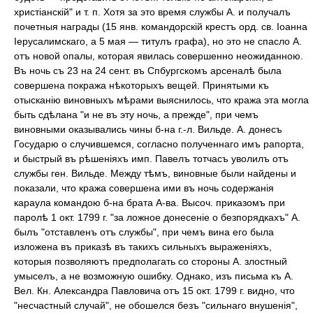
христіанскій" и т. п. Хотя за это время службы А. и получалъ
почетныя награды (15 янв. командорскій крестъ орд. св. Іоанна
Іерусалимскаго, а 5 мая — титулъ графа), но это не спасло А.
отъ новой опалы, которая явилась совершенно неожиданною.
Въ ночь съ 23 на 24 сент. въ Спбургскомъ арсеналѣ была
совершена покража нѣкоторыхъ вещей. Принятыми къ
отысканію виновныхъ мѣрами выяснилось, что кража эта могла
быть сдѣлана "и не въ эту ночь, а прежде", при чемъ
виновными оказывались чины б-на г.-л. Вильде. А. донесъ
Государю о случившемся, согласно полученнаго имъ рапорта,
и быстрый въ рѣшеніяхъ имп. Павелъ тотчасъ уволилъ отъ
службы ген. Вильде. Между тѣмъ, виновные были найдены и
показали, что кража совершена ими въ ночь содержанія
караула командою б-на брата А-ва. Высоч. приказомъ при
паролѣ 1 окт. 1799 г. "за ложное донесеніе о безпорядкахъ" А.
былъ "отставленъ отъ службы", при чемъ вина его была
изложена въ приказѣ въ такихъ сильныхъ выраженіяхъ,
которыя позволяютъ предполагать со стороны А. злостный
умыселъ, а не возможную ошибку. Однако, изъ письма къ А.
Вел. Кн. Александра Павловича отъ 15 окт. 1799 г. видно, что
"несчастный случай", не обошелся безъ "сильнаго внушенія",