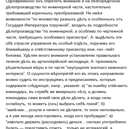
Одновременно онъ обратилъ вниманіе и на безпорядочное
дѣлопроизводство по инженерной части, настоятельно
требовавшей коренныхъ преобразованій. Не имѣя
возможности "по множеству разныхъ дѣлъ и особенныхъ отъ
Государя Императора порученій", входить въ подробности
дѣлопроизводства "по инженерной, а особливо по чертежной
части, требующихъ особливаго присмотра", А. выдѣлилъ эти
обѣ отрасли управленія въ особый отдѣлъ, поручивъ его
ближайшему и отвѣтственному присмотру инж.-ген.-лейт.
Князева. Удѣляя много вниманія установленію правильнаго
теченія дѣлъ въ артиллерійской экспедиціи, А. принималъ
рѣшительныя мѣры и по части "неупущенія знатнаго казеннаго
интереса". О сущности мѣропріятій его въ этомъ направленіи
можно судить по инструкціямъ и предписаніямъ, которыя
содержали слѣдующія, напр., указанія: а) "за ошибку отвѣчаетъ
командиръ, въ службѣ же викарныхъ нѣту, а должны
командиры сами всякій свое дѣло дѣлать, а когда силы
ослабнуть, то можетъ (онъ) выбрать себѣ покой"; б)
"замѣчаю.., уснули и ничего не дѣлаете, то оное непохвально,
а я уже иногда неостороженъ, когда кого пробуждаю"; в)
"извольте держать (расходовать) деньги... сколько употреблено
будеть — представить отчетъ... только не аптекарскій, а