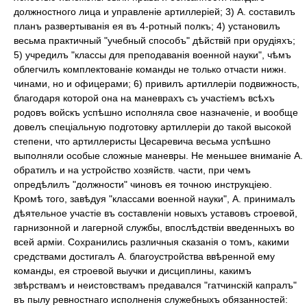
должностного лица и управленіе артиллеріей; 3) А. составилъ
планъ развертыванія ея въ 4-ротный полкъ; 4) установилъ
весьма практичный "учебный способъ" дѣйствій при орудіяхъ;
5) учредилъ "классы для преподаванія военной науки", чѣмъ
облегчилъ комплектованіе команды не только отчасти нижн.
чинами, но и офицерами; 6) привилъ артиллеріи подвижность,
благодаря которой она на маневрахъ съ участіемъ всѣхъ
родовъ войскъ успѣшно исполняла свое назначеніе, и вообще
довелъ спеціальную подготовку артиллеріи до такой высокой
степени, что артиллеристы Цесаревича весьма успѣшно
выполняли особые сложные маневры. Не меньшее вниманіе А.
обратилъ и на устройство хозяйств. части, при чемъ
опредѣлилъ "должности" чиновъ ея точною инструкціею.
Кромѣ того, завѣдуя "классами военной науки", А. принималъ
дѣятельное участіе въ составленіи новыхъ уставовъ строевой,
гарнизонной и лагерной службы, впослѣдствіи введенныхъ во
всей арміи. Сохранились различныя сказанія о томъ, какими
средствами достигалъ А. благоустройства ввѣренной ему
команды, ея строевой выучки и дисциплины, какимъ
звѣрствамъ и неистовствамъ предавался "гатчинскій капралъ"
въ пылу ревностнаго исполненія служебныхъ обязанностей: