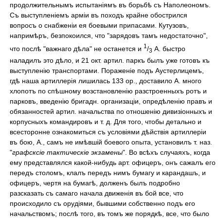
продолжительнымъ испытаніямъ въ борьбѣ съ Наполеономъ.
Съ выступленіемъ арміи въ походъ крайне обострился
вопросъ о снабженіи ея боевыми припасами. Кутузовъ,
напримѣръ, безпокоился, что "зарядовъ тамъ недостаточно",
1
что послѣ "важнаго дѣла" не останется и
/
А. быстро
3
наладилъ это дѣло, и 21 окт. артил. паркъ былъ уже готовъ къ
выступленію транспортами. Пораженіе подъ Аустерлицемъ,
гдѣ наша артиллерія лишилась 133 ор., доставило А. много
хлопотъ по спѣшному возстановленію разстроенныхъ ротъ и
парковъ, введенію бригадн. организаціи, опредѣленію правъ и
обязанностей артил. начальства по отношенію дивизіонныхъ и
корпусныхъ командировъ и т. д. Для того, чтобы детально и
всесторонне ознакомиться съ условіями дѣйствія артиллеріи
въ бою, А., самъ не имѣвшій боевого опыта, установилъ т. наз.
"
графсксіе тактическіе экзамены
". Во всѣхъ случаяхъ, когда
ему представлялся какой-нибудь арт. офицеръ, онъ сажалъ его
передъ столомъ, клалъ передъ нимъ бумагу и карандашъ, и
офицеръ, чертя на бумагѣ, долженъ былъ подробно
разсказать съ самаго начала движенія въ бой все, что
происходило съ орудіями, бывшими собственно подъ его
начальствомъ; послѣ того, въ томъ же порядкѣ, все, что было