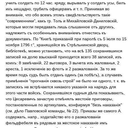
училъ солдатъ по 12 час. кряду, вырывалъ у солдатъ усы, билъ
ихъ нещадно, грубилъ офицерамъ и т. п. Принимая во
вниманіе, что обо всемъ этомъ свидѣтельствуютъ такіе
"современники", какъ гр. Толь и Михайловскій-Даниловскій,
которые могли передавать лишь слышанное отъ другихъ,
надлежитъ съ особеннымъ вниманіемъ отнестись къ
документамъ. По "Книгѣ приказаній при паролѣ съ 5 іюля по 15
ноября 1796 г.", хранящейся въ Стрѣльнинской дворц.
библіотекѣ, можно установить, что на всѣ 135 сохранившихся
записей на долю взысканій приходится всего 38 записей, изъ
коихъ: 8 замѣчаній, 22 выговора, 3 вычета изъ жалованья, 2
ареста, 1 исключеніе во флотъ и 2 разжалованія. За то же
время подъ судъ былъ отданъ одинъ (за побѣгъ), а случаевъ
примѣненія "прогнанія сквозь строй" не было ни одного, т. к. въ
записяхъ не встрѣчается никакого указанія на нарядъ для
этого части войскъ. Сохранившіяся судныя дѣла показываютъ,
что Цесаревичъ зачастую отмѣнялъ жестокіе приговоры,
постановленные по артикуламъ, конфирмуя "безъ наказанія"
(см. дѣло Павловской команды, № 22). Приказы же самого А.
содержать, напр., ходатайство его о разжалованіи
фельдфебеля въ рядовые за жестокое наказаніе имъ