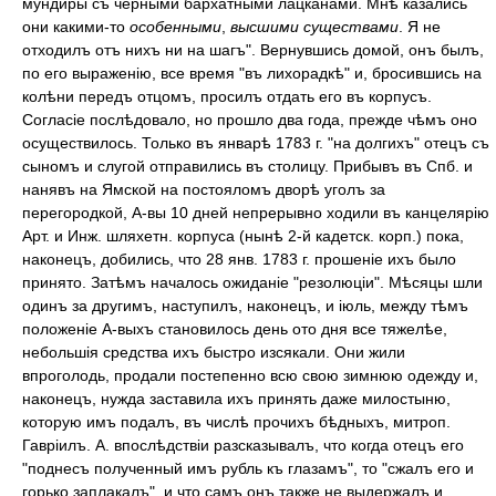
мундиры съ черными бархатными лацканами. Мнѣ казались
они какими-то
особенными
,
высшими существами
. Я не
отходилъ отъ нихъ ни на шагъ". Вернувшись домой, онъ былъ,
по его выраженію, все время "въ лихорадкѣ" и, бросившись на
колѣни передъ отцомъ, просилъ отдать его въ корпусъ.
Согласіе послѣдовало, но прошло два года, прежде чѣмъ оно
осуществилось. Только въ январѣ 1783 г. "на долгихъ" отецъ съ
сыномъ и слугой отправились въ столицу. Прибывъ въ Спб. и
нанявъ на Ямской на постояломъ дворѣ уголъ за
перегородкой, А-вы 10 дней непрерывно ходили въ канцелярію
Арт. и Инж. шляхетн. корпуса (нынѣ 2-й кадетск. корп.) пока,
наконецъ, добились, что 28 янв. 1783 г. прошеніе ихъ было
принято. Затѣмъ началось ожиданіе "резолюціи". Мѣсяцы шли
одинъ за другимъ, наступилъ, наконецъ, и іюль, между тѣмъ
положеніе А-выхъ становилось день ото дня все тяжелѣе,
небольшія средства ихъ быстро изсякали. Они жили
впроголодь, продали постепенно всю свою зимнюю одежду и,
наконецъ, нужда заставила ихъ принять даже милостыню,
которую имъ подалъ, въ числѣ прочихъ бѣдныхъ, митроп.
Гавріилъ. А. впослѣдствіи разсказывалъ, что когда отецъ его
"поднесъ полученный имъ рубль къ глазамъ", то "сжалъ его и
горько заплакалъ", и что самъ онъ также не выдержалъ и