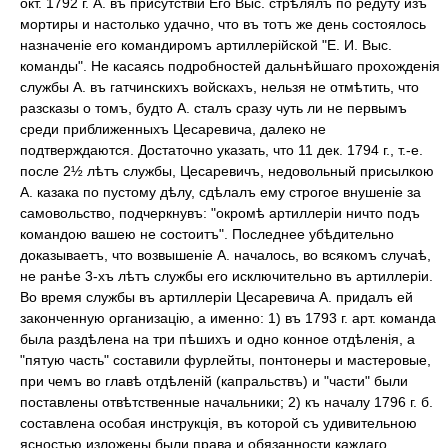
окт. 1792 г. А. въ присутствіи Его Выс. стрѣлялъ по редуту изъ
мортиры и настолько удачно, что въ тотъ же день состоялось
назначеніе его командиромъ артиллерійской "Е. И. Выс.
команды". Не касаясь подробностей дальнѣйшаго прохожденія
службы А. въ гатчинскихъ войскахъ, нельзя не отмѣтить, что
разсказы о томъ, будто А. сталъ сразу чуть ли не первымъ
среди приближенныхъ Цесаревича, далеко не
подтверждаются. Достаточно указать, что 11 дек. 1794 г., т.-е.
после 2½ лѣтъ службы, Цесаревичъ, недовольный присылкою
А. казака по пустому дѣлу, сдѣлалъ ему строгое внушеніе за
самовольство, подчеркнувъ: "окромѣ артиллеріи ничто подъ
командою вашею не состоитъ". Последнее убѣдительно
доказываетъ, что возвышеніе А. началось, во всякомъ случаѣ,
не ранѣе 3-хъ лѣтъ службы его исключительно въ артиллеріи.
Во время службы въ артиллеріи Цесаревича А. придалъ ей
законченную организацію, а именно: 1) въ 1793 г. арт. команда
была раздѣлена на три пѣшихъ и одно конное отдѣленія, а
"пятую часть" составили фурлейты, понтонеры и мастеровые,
при чемъ во главѣ отдѣленій (капральствъ) и "части" были
поставлены отвѣтственные начальники; 2) къ началу 1796 г. б.
составлена особая инструкція, въ которой съ удивительною
ясностью изложены были права и обязанности каждаго