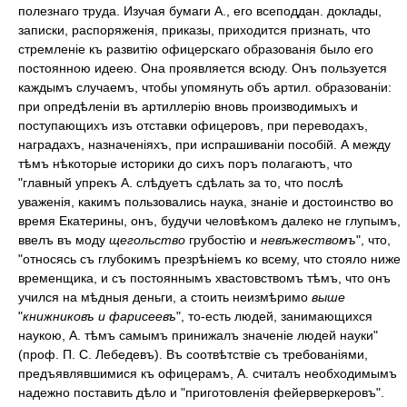
полезнаго труда. Изучая бумаги А., его всеподдан. доклады,
записки, распоряженія, приказы, приходится признать, что
стремленіе къ развитію офицерскаго образованія было его
постоянною идеею. Она проявляется всюду. Онъ пользуется
каждымъ случаемъ, чтобы упомянуть объ артил. образованіи:
при опредѣленіи въ артиллерію вновь производимыхъ и
поступающихъ изъ отставки офицеровъ, при переводахъ,
наградахъ, назначеніяхъ, при испрашиваніи пособій. А между
тѣмъ нѣкоторые историки до сихъ поръ полагаютъ, что
"главный упрекъ А. слѣдуетъ сдѣлать за то, что послѣ
уваженія, какимъ пользовались наука, знаніе и достоинство во
время Екатерины, онъ, будучи человѣкомъ далеко не глупымъ,
ввелъ въ моду
щегольство
грубостію и
невѣжествомъ
", что,
"относясь съ глубокимъ презрѣніемъ ко всему, что стояло ниже
временщика, и съ постояннымъ хвастовствомъ тѣмъ, что онъ
учился на мѣдныя деньги, а стоить неизмѣримо
выше
"
книжниковъ и фарисеевъ
", то-есть людей, занимающихся
наукою, А. тѣмъ самымъ принижалъ значеніе людей науки"
(проф. П. С. Лебедевъ). Въ соотвѣтствіе съ требованіями,
предъявлявшимися къ офицерамъ, А. считалъ необходимымъ
надежно поставить дѣло и "приготовленія фейерверкеровъ".