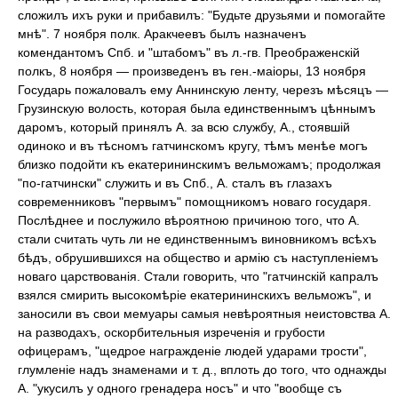
сложилъ ихъ руки и прибавилъ: "Будьте друзьями и помогайте
мнѣ". 7 ноября полк. Аракчеевъ былъ назначенъ
комендантомъ Спб. и "штабомъ" въ л.-гв. Преображенскій
полкъ, 8 ноября — произведенъ въ ген.-маіоры, 13 ноября
Государь пожаловалъ ему Аннинскую ленту, черезъ мѣсяцъ —
Грузинскую волость, которая была единственнымъ цѣннымъ
даромъ, который принялъ А. за всю службу, А., стоявшій
одиноко и въ тѣсномъ гатчинскомъ кругу, тѣмъ менѣе могъ
близко подойти къ екатерининскимъ вельможамъ; продолжая
"по-гатчински" служить и въ Спб., А. сталъ въ глазахъ
современниковъ "первымъ" помощникомъ новаго государя.
Послѣднее и послужило вѣроятною причиною того, что А.
стали считать чуть ли не единственнымъ виновникомъ всѣхъ
бѣдъ, обрушившихся на общество и армію съ наступленіемъ
новаго царствованія. Стали говорить, что "гатчинскій капралъ
взялся смирить высокомѣріе екатерининскихъ вельможъ", и
заносили въ свои мемуары самыя невѣроятныя неистовства А.
на разводахъ, оскорбительныя изреченія и грубости
офицерамъ, "щедрое награжденіе людей ударами трости",
глумленіе надъ знаменами и т. д., вплоть до того, что однажды
А. "укусилъ у одного гренадера носъ" и что "вообще съ