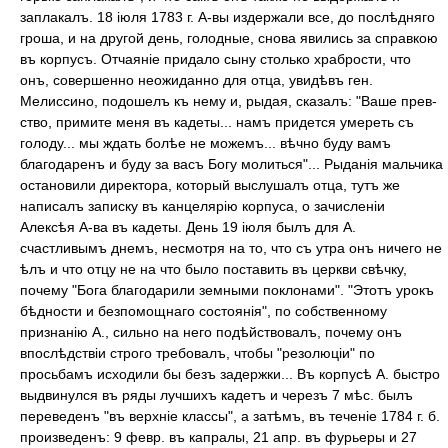
заплакалъ. 18 іюля 1783 г. А-вы издержали все, до послѣдняго
гроша, и на другой день, голодные, снова явились за справкою
въ корпусъ. Отчаяніе придало сыну столько храбрости, что
онъ, совершенно неожиданно для отца, увидѣвъ ген.
Мелиссино, подошелъ къ нему и, рыдая, сказалъ: "Ваше прев-
ство, примите меня въ кадеты... намъ придется умереть съ
голоду... мы ждать болѣе не можемъ... вѣчно буду вамъ
благодаренъ и буду за васъ Богу молиться"... Рыданія мальчика
остановили директора, который выслушалъ отца, тутъ же
написалъ записку въ канцелярію корпуса, о зачисленіи
Алексѣя А-ва въ кадеты. День 19 іюля былъ для А.
счастливымъ днемъ, несмотря на то, что съ утра онъ ничего не
ѣлъ и что отцу не на что было поставить въ церкви свѣчку,
почему "Бога благодарили земными поклонами". "Этотъ урокъ
бѣдности и безпомощнаго состоянія", по собственному
признанію А., сильно на него подѣйствовалъ, почему онъ
впослѣдствіи строго требовалъ, чтобы "резолюціи" по
просьбамъ исходили бы безъ задержки... Въ корпусѣ А. быстро
выдвинулся въ ряды лучшихъ кадетъ и черезъ 7 мѣс. былъ
переведенъ "въ верхніе классы", а затѣмъ, въ теченіе 1784 г. б.
произведенъ: 9 февр. въ капралы, 21 апр. въ фурьеры и 27