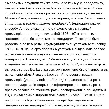
съ прочими орудіями той же роты, а затѣмъ уже передать то,
что могъ замѣтить во время боя въ другихъ мѣстахъ. Этимъ
способомъ старался онъ разъяснять получаемыя донесенія.
Можетъ быть, поэтому тогда и говорили, что "
графъ читаетъ
старшихъ и выслушиваеть младшихъ
". Благодаря такому
способу, А. настолько полно ознакомился съ тактикой
артиллеріи, что передъ кампаніей 1806—07 гг. составилъ
"наставленіе гг. батарейнымъ командирамъ", которое было
разослано во всѣ роты. Труды увѣнчались успѣхомъ: въ войну
1806—07 гг. наша артиллерія съ успѣхомъ выдержала боевое
испытаніе и заняла подобающее ей мѣсто. 27 іюня 1807 г.
императоръ Александръ I, "обязываясь сдѣлать достойное
воздаяніе заслугамъ инспектора всей артил.", произвелъ гр. А.
въ ген. отъ арт. Вслѣдъ затѣмъ ему поручено было привести въ
исполненіе цѣлый рядъ мѣропріятій по реорганизаціи
артиллеріи (установленіе въ бригадахъ равнаго числа ротъ,
переформированіе старыхъ и сформированіе новыхъ ротъ,
проектированіе понтонныхъ ротъ, распоряженія о лошадяхъ и
т. д.). Имѣя самыя широкія полномочія, А. уже 21 сент. 1807 г.
направилъ всѣ реорганизованныя арт. бригады на ихъ
"непремѣнныя квартиры", согласно, новой дислокаціи арміи.