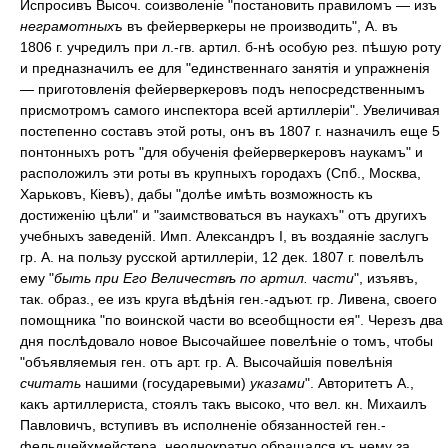
Испросивъ Высоч. соизволеніе "постановить правиломъ — изъ
неграмотныхъ
въ фейерверкеры не производить", А. въ
1806 г. учредилъ при л.-гв. артил. б-нѣ особую рез. пѣшую роту
и предназначилъ ее для "единственнаго занятія и упражненія
— приготовленія фейерверкеровъ подъ непосредственнымъ
присмотромъ самого инспектора всей артиллеріи". Увеличивая
постепенно составъ этой роты, онъ въ 1807 г. назначилъ еще 5
понтонныхъ ротъ "для обученія фейерверкеровъ наукамъ" и
расположилъ эти роты въ крупныхъ городахъ (Спб., Москва,
Харьковъ, Кіевъ), дабы "долѣе имѣть возможность къ
достиженію цѣли" и "заимствоваться въ наукахъ" отъ другихъ
учебныхъ заведеній. Имп. Александръ I, въ воздаяніе заслугъ
гр. А. на пользу русской артиллеріи, 12 дек. 1807 г. повелѣлъ
ему "
быть при Его Величествѣ по артил. части
", изъявъ,
так. образ., ее изъ круга вѣдѣнія ген.-адъют. гр. Ливена, своего
помощника "по воинской части во всеобщности ея". Черезъ два
дня послѣдовало новое Высочайшее повелѣніе о томъ, чтобы
"объявляемыя ген. отъ арт. гр. А. Высочайшія повелѣнія
считать
нашими (государевыми)
указами
". Авторитетъ А.,
какъ артиллериста, стоялъ такъ высоко, что вел. кн. Михаилъ
Павловичъ, вступивъ въ исполненіе обязанностей ген.-
фельдцейхмейстера, неоднократно обращался къ нему за