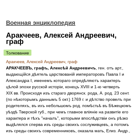
Военная энциклопедия
Аракчеев, Алексей Андреевич,
граф
Толкование
Аракчеев, Алексей Андреевич, граф
АРАКЧЕЕВЪ, графъ, Алексѣй Андреевичъ
, ген. отъ арт.,
выдающійся дѣятель царствованій императоровъ Павла I и
Александра I, именемъ котораго опредѣляютъ характеръ
цѣлой эпохи русской исторіи, конецъ XVIII и 1-ю четверть
XIX вв. Происходя изъ стараго дворянск. рода, А. род. 23 сент.
(по нѣкоторымъ даннымъ 5 окт.) 1769 г. и дѣтство провелъ при
родителяхъ, въ ихъ небольшомъ род. помѣстьѣ въ Бѣжецкомъ
уѣздѣ Тверской губ., при чемъ главное вліяніе на развитіе его
характера и тѣхъ "началъ", которыми впослѣдствіи онъ рѣзко
выдѣлялся сперва изъ среды своихъ сослуживцевъ, а потомъ
изъ среды своихъ современниковъ, оказала мать, Елиз. Андр.,