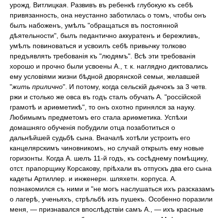
урожд. Витлицкая. Развивъ въ ребенкѣ глубокую къ себѣ
привязанность, она неустанно заботилась о томъ, чтобы онъ
былъ набоженъ, умѣлъ "обращаться въ постоянной
дѣятельности", былъ педантично аккуратенъ и бережливъ,
умѣлъ повиноваться и усвоилъ себѣ привычку толково
предъявлять требованія къ "людямъ". Всѣ эти требованія
хорошо и прочно были усвоены А., т. к. наглядно диктовались
ему условіями жизни бѣдной дворянской семьи, желавшей
"
жить прилично
". И потому, когда сельскій дьячокъ за 3 четв.
ржи и столько же овса въ годъ сталъ обучать А. "россійской
грамотѣ и ариѳметикѣ", то онъ охотно принялся за науку.
Любимымъ предметомъ его стала ариѳметика. Успѣхи
домашняго обученія побудили отца позаботиться о
дальнѣйшей судьбѣ сына. Вначалѣ хотѣли устроить его
канцелярскимъ чиновникомъ, но случай открылъ ему новые
горизонты. Когда А. шелъ 11-й годъ, къ сосѣднему помѣщику,
отст. прапорщику Корсакову, пріѣхали въ отпускъ два его сына
кадеты Артиллер. и инженерн. шляхетн. корпуса. А.
познакомился съ ними и "не могъ наслушаться ихъ разсказамъ
о лагерѣ, ученьяхъ, стрѣльбѣ изъ пушекъ. Особенно поразили
меня, — признавался впослѣдствіи самъ А., — ихъ красные