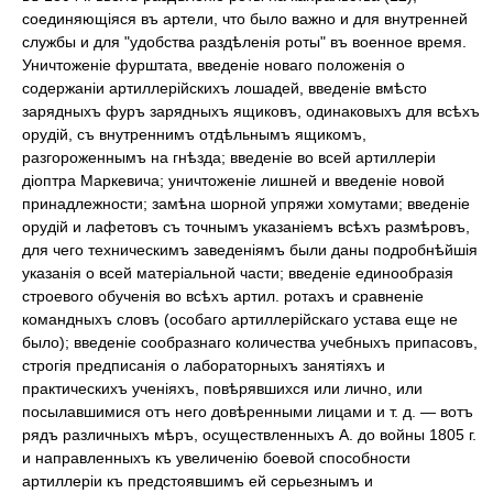
соединяющіяся въ артели, что было важно и для внутренней
службы и для "удобства раздѣленія роты" въ военное время.
Уничтоженіе фурштата, введеніе новаго положенія о
содержаніи артиллерійскихъ лошадей, введеніе вмѣсто
зарядныхъ фуръ зарядныхъ ящиковъ, одинаковыхъ для всѣхъ
орудій, съ внутреннимъ отдѣльнымъ ящикомъ,
разгороженнымъ на гнѣзда; введеніе во всей артиллеріи
діоптра Маркевича; уничтоженіе лишней и введеніе новой
принадлежности; замѣна шорной упряжи хомутами; введеніе
орудій и лафетовъ съ точнымъ указаніемъ всѣхъ размѣровъ,
для чего техническимъ заведеніямъ были даны подробнѣйшія
указанія о всей матеріальной части; введеніе единообразія
строевого обученія во всѣхъ артил. ротахъ и сравненіе
командныхъ словъ (особаго артиллерійскаго устава еще не
было); введеніе сообразнаго количества учебныхъ припасовъ,
строгія предписанія о лабораторныхъ занятіяхъ и
практическихъ ученіяхъ, повѣрявшихся или лично, или
посылавшимися отъ него довѣренными лицами и т. д. — вотъ
рядъ различныхъ мѣръ, осуществленныхъ А. до войны 1805 г.
и направленныхъ къ увеличенію боевой способности
артиллеріи къ предстоявшимъ ей серьезнымъ и