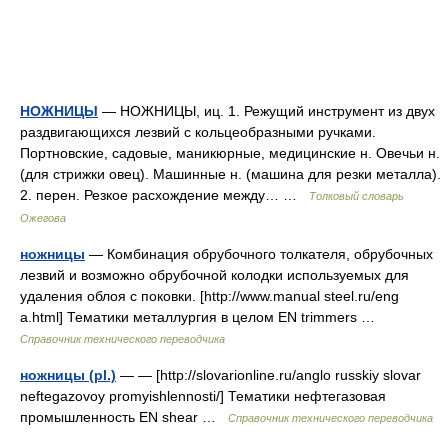
НОЖНИЦЫ
— НОЖНИЦЫ, иц. 1. Режущий инструмент из двух
раздвигающихся лезвий с кольцеобразными ручками.
Портновские, садовые, маникюрные, медицинские н. Овечьи н.
(для стрижки овец). Машинные н. (машина для резки металла).
2. перен. Резкое расхождение между… …
Толковый словарь
Ожегова
ножницы
— Комбинация обрубочного толкателя, обрубочных
лезвий и возможно обрубочной колодки используемых для
удаления облоя с поковки. [http://www.manual steel.ru/eng
a.html] Тематики металлургия в целом EN trimmers …
Справочник технического переводчика
ножницы (pl.)
— — [http://slovarionline.ru/anglo russkiy slovar
neftegazovoy promyishlennosti/] Тематики нефтегазовая
промышленность EN shear …
Справочник технического переводчика