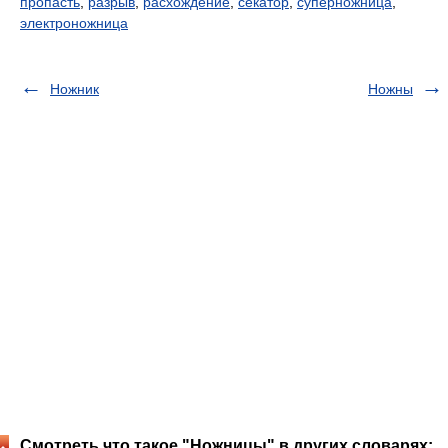
пропасть
,
разрыв
,
расхождение
,
секатор
,
суперножница
,
электроножница
Ножник
Ножны
Смотреть что такое "Ножницы" в других словарях: