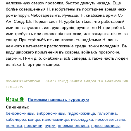
наложенную сверху проволки, быстро двинуть назадъ. Еще
болѣе совершенныя Н. изобрѣтены въ послѣднее время инж-
ромъ-поруч. Чеботаревымъ.
Ручными
Н. снабжена армія С.-
Ам. Соед. Шт. Первая сист. Н. удобнѣе тѣмъ, что работающій
ими не выпускаетъ изъ рукъ оружія; ручныя же Н. при работѣ
ими требуютъ или оставленія винтовки, или закидыва-нія ея за
спину. При стрѣльбѣ изъ винтовокъ съ надѣтыми Н. лишь
немного измѣняется расположеніе средн. точки попаданія. Въ
виду широкаго примѣненія въ соврем. войнахъ проволочн.
загр-ній, Н-ми д. б. снабжены всѣ саперы, а также часть людей
въ пѣхотѣ, арт-ріи и кав-ріи.
Военная энциклопедия. — СПб.: Т-во И.Д. Сытина
.
Под ред. В.Ф. Новицкого и др.
.
1911—1915
.
Игры ⚽
Поможем написать курсовую
Синонимы
:
бензоножницы
,
виброножницы
,
гидроножница
,
гильотинa
,
кабелерез
,
концы
,
наноножницы
,
нескладуха
,
несоответствие
,
ноженки
,
ножнички
,
нуцки
,
пневмоножница
,
прессножницы
,