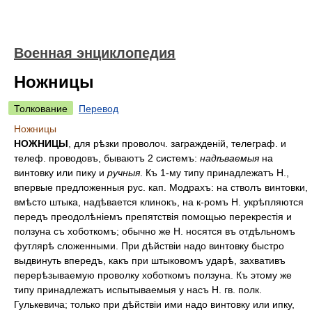
Военная энциклопедия
Ножницы
Толкование
Перевод
Ножницы
НОЖНИЦЫ
, для рѣзки проволоч. загражденій, телеграф. и
телеф. проводовъ, бываютъ 2 системъ:
надѣваемыя
на
винтовку или пику и
ручныя
. Къ 1-му типу принадлежатъ Н.,
впервые предложенныя рус. кап. Модрахъ: на стволъ винтовки,
вмѣсто штыка, надѣвается клинокъ, на к-ромъ Н. укрѣпляются
передъ преодолѣніемъ препятствія помощью перекрестія и
ползуна съ хоботкомъ; обычно же Н. носятся въ отдѣльномъ
футлярѣ сложенными. При дѣйствіи надо винтовку быстро
выдвинуть впередъ, какъ при штыковомъ ударѣ, захвативъ
перерѣзываемую проволку хоботкомъ ползуна. Къ этому же
типу принадлежатъ испытываемыя у насъ Н. гв. полк.
Гулькевича; только при дѣйствіи ими надо винтовку или ипку,